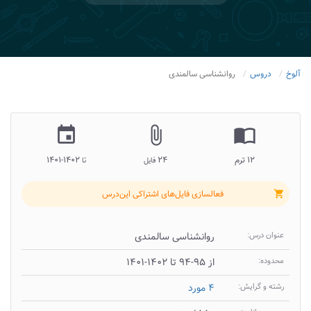
آلوخ
دروس
روانشناسی سالمندی
insert_invitation
attach_file
import_contacts
۱۲ ترم
۲۴
۱۴۰۲-۱۴۰۱
فایل
تا
فعالسازی فایل‌های اشتراکی این‌درس
shopping_cart
عنوان درس:
روانشناسی سالمندی
محدوده:
از ۹۵-۹۴ تا ۱۴۰۲-۱۴۰۱
رشته و گرایش:
۴ مورد