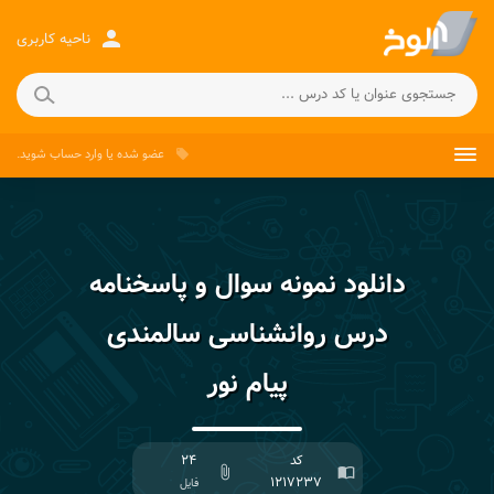
person
ناحیه کاربری
عضو شده
یا
وارد حساب
شوید.
local_offer
دانلود نمونه سوال و پاسخنامه
درس روانشناسی سالمندی
پیام نور
کد
۲۴
attach_file
import_contacts
۱۲۱۷۲۳۷
فایل