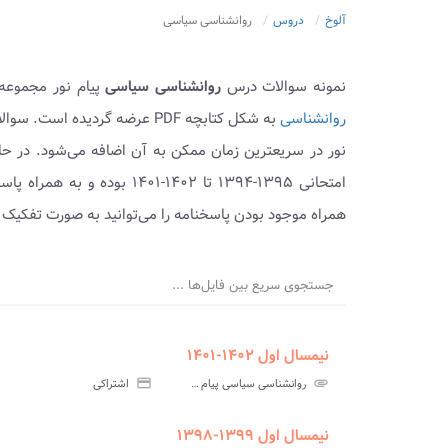
آلوخ
دروس
روانشناسی سیاسی
نمونه سوالات درس
روانشناسی سیاسی
پیام نور مجموعه‌
روانشناسی
به شکل کتابچه PDF عرضه گردید
نور در سریعترین زمان ممکن به آن اضافه می‌شود. در ح
امتحانی ۱۳۹۵-۱۳۹۴ تا ۱۴۰۲-۱
همراه موجود بودن پاسخنامه را می‌توانید به صورت تفکیک 
جستجوی سریع بین فایل‌ها ...
نیمسال اول ۱۴۰۲-۱۴۰۱
ment
insert_drive_file
سوالات
پاسخ
attachment
روانشناسی سیاسی پیام نور
credit_card
اشتراکی
آزمون
تس
نیمسال اول ۱۳۹۹-۱۳۹۸
ment
insert_drive_file