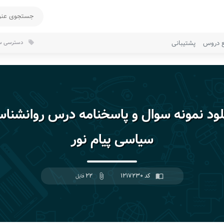
ع دروس
پشتیبانی
دسترسی سر
local_offer
لود نمونه سوال و پاسخنامه درس روانشنا
سیاسی پیام نور
کد ۱۲۱۷۲۳۰
۲۲
import_contacts
attach_file
فایل