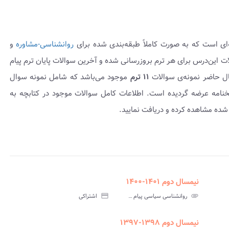
ای است که به صورت کاملاً طبقه‌بندی شده برای
روانشناسی-مشاوره
و
ه است. سوالات این‌درس برای هر ترم بروزرسانی شده و آخرین سوالات پایان ترم پیام
ال حاضر نمونه‌ی سوالات
۱۱ ترم
موجود می‌باشد که شامل نمونه سوال
۱۴۰ بوده و به همراه پاسخنامه عرضه گردیده است. اطلاعات کامل سوالات موجود در کتابچه به
شده مشاهده کرده و دریافت نمایید.
نیمسال دوم ۱۴۰۱-۱۴۰۰
assignment
insert_drive_file
assign
نامه
سوالات
پاسخنامه
attachment
روانشناسی سیاسی پیام نور
credit_card
اشتراکی
تی
آزمون
تستی
نیمسال دوم ۱۳۹۸-۱۳۹۷
assignment
insert_drive_file
assign