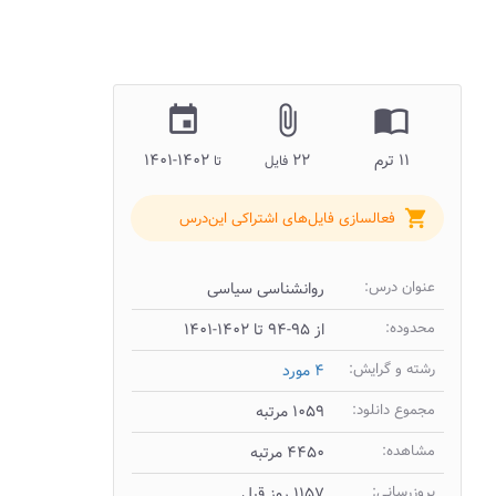
insert_invitation
attach_file
import_contacts
۱۱ ترم
۲۲
۱۴۰۲-۱۴۰۱
فایل
تا
shopping_cart
فعالسازی فایل‌های اشتراکی این‌درس
عنوان درس:
روانشناسی سیاسی
محدوده:
از ۹۵-۹۴ تا ۱۴۰۲-۱۴۰۱
رشته و گرایش:
۴ مورد
مجموع دانلود:
۱۰۵۹ مرتبه
مشاهده:
۴۴۵۰ مرتبه
بروزرسانی:
۱۱۵۷ روز قبل