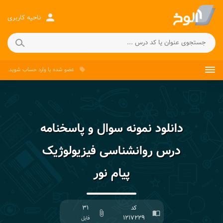
person
ناحیه کاربری
عضو شده
یا
وارد حساب
شوید.
local_offer
دانلود نمونه سوال و پاسخنامه
درس روانشناسی فیزیولوژیک
پیام نور
کد
۳۱
attach_file
import_contacts
۱۲۱۷۲۲۹
فایل