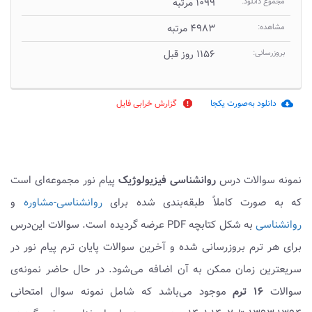
مجموع دانلود:
۱۰۹۹ مرتبه
مشاهده:
۴۹۸۳ مرتبه
بروزرسانی:
۱۱۵۶ روز قبل
دانلود به‌صورت یکجا
گزارش خرابی فایل
report
cloud_download
نمونه سوالات درس
روانشناسی فیزیولوژیک
پیام نور مجموعه‌ای است
که به صورت کاملاً طبقه‌بندی شده برای
روانشناسی-مشاوره
و
روانشناسی
به شکل کتابچه PDF عرضه گردیده است. سوالات این‌درس
برای هر ترم بروزرسانی شده و آخرین سوالات پایان ترم پیام نور در
سریعترین زمان ممکن به آن اضافه می‌شود. در حال حاضر نمونه‌ی
سوالات
۱۶ ترم
موجود می‌باشد که شامل نمونه سوال امتحانی