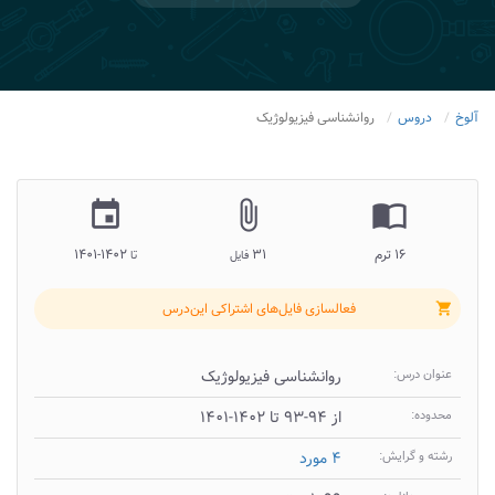
آلوخ
دروس
روانشناسی فیزیولوژیک
insert_invitation
attach_file
import_contacts
۱۶ ترم
۳۱
۱۴۰۲-۱۴۰۱
فایل
تا
فعالسازی فایل‌های اشتراکی این‌درس
shopping_cart
عنوان درس:
روانشناسی فیزیولوژیک
محدوده:
از ۹۴-۹۳ تا ۱۴۰۲-۱۴۰۱
رشته و گرایش:
۴ مورد