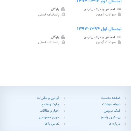
نیمسال دوم ۱۳۹۴-۱۳۹۳
attachment
احساس و ادراک پیام نور
card_giftcard
رایگان
سوالات آزمون
پاسخنامه تستی
assignment
insert_drive_file
نیمسال اول ۱۳۹۴-۱۳۹۳
attachment
احساس و ادراک پیام نور
card_giftcard
رایگان
سوالات آزمون
پاسخنامه تستی
assignment
insert_drive_file
صفحه نخست
قوانین و مقررات
chevron_left
chevron_left
نمونه سوالات
چارت و منابع
chevron_left
chevron_left
کمک دروس
اخبار و مقالات
chevron_left
chevron_left
پرسش و پاسخ
حریم خصوصی
chevron_left
chevron_left
درباره ما
تماس با ما
chevron_left
chevron_left