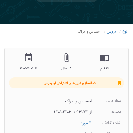
آلوخ
دروس
احساس و ادراک
insert_invitation
attach_file
import_contacts
۱۵ ترم
۲۸
۱۴۰۲-۱۴۰۱
فایل
تا
فعالسازی فایل‌های اشتراکی این‌درس
shopping_cart
عنوان درس:
احساس و ادراک
محدوده:
از ۹۴-۹۳ تا ۱۴۰۲-۱۴۰۱
رشته و گرایش:
۴ مورد