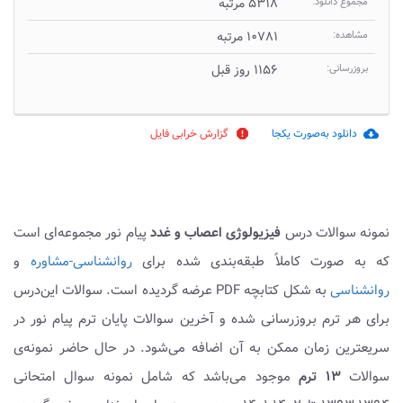
مجموع دانلود:
۵۳۱۸ مرتبه
مشاهده:
۱۰۷۸۱ مرتبه
بروزرسانی:
۱۱۵۶ روز قبل
دانلود به‌صورت یکجا
گزارش خرابی فایل
report
cloud_download
نمونه سوالات درس
فیزیولوژی اعصاب و غدد
پیام نور مجموعه‌ای است
که به صورت کاملاً طبقه‌بندی شده برای
روانشناسی-مشاوره
و
روانشناسی
به شکل کتابچه PDF عرضه گردیده است. سوالات این‌درس
برای هر ترم بروزرسانی شده و آخرین سوالات پایان ترم پیام نور در
سریعترین زمان ممکن به آن اضافه می‌شود. در حال حاضر نمونه‌ی
سوالات
۱۳ ترم
موجود می‌باشد که شامل نمونه سوال امتحانی