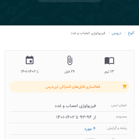
آلوخ
دروس
فیزیولوژی اعصاب و غدد
insert_invitation
attach_file
import_contacts
۱۳ ترم
۲۶
۱۴۰۲-۱۴۰۱
فایل
تا
فعالسازی فایل‌های اشتراکی این‌درس
shopping_cart
عنوان درس:
فیزیولوژی اعصاب و غدد
محدوده:
از ۹۴-۹۳ تا ۱۴۰۲-۱۴۰۱
رشته و گرایش:
۴ مورد