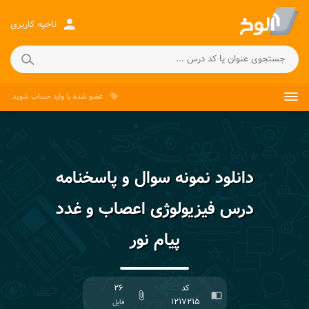
person
ناحیه کاربری
عضو شده
یا
وارد حساب
شوید.
local_offer
دانلود نمونه سوال و پاسخنامه
درس فیزیولوژی اعصاب و غدد
پیام نور
کد
۲۶
attach_file
import_contacts
۱۲۱۷۲۱۵
فایل