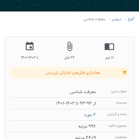
آلوخ
دروس
معرفت شناسی
insert_invitation
attach_file
import_contacts
۱۱ ترم
۲۲
۱۴۰۲-۱۴۰۱
فایل
تا
فعالسازی فایل‌های اشتراکی این‌درس
shopping_cart
عنوان درس:
معرفت شناسی
محدوده:
از ۹۴-۹۳ تا ۱۴۰۲-۱۴۰۱
رشته و گرایش:
۴ مورد
مجموع دانلود:
۹۹۶ مرتبه
مشاهده:
۴۴۰۹ مرتبه