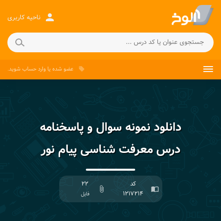
person
ناحیه کاربری
عضو شده
یا
وارد حساب
شوید.
local_offer
دانلود نمونه سوال و پاسخنامه
درس معرفت شناسی پیام نور
کد
۲۲
attach_file
import_contacts
۱۲۱۷۲۱۴
فایل