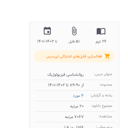
insert_invitation
attach_file
import_contacts
۲۶ ترم
۵۱
۱۴۰۲-۱۴۰۱
فایل
تا
shopping_cart
فعالسازی فایل‌های اشتراکی این‌درس
عنوان درس:
روانشناسی فیزیولوژیک
محدوده:
از ۹۰-۸۹ تا ۱۴۰۲-۱۴۰۱
رشته و گرایش:
۴ مورد
مجموع دانلود:
۲۰ مرتبه
مشاهده:
۷۰۶۷ مرتبه
بروزرسانی:
۱۱۵۶ روز قبل