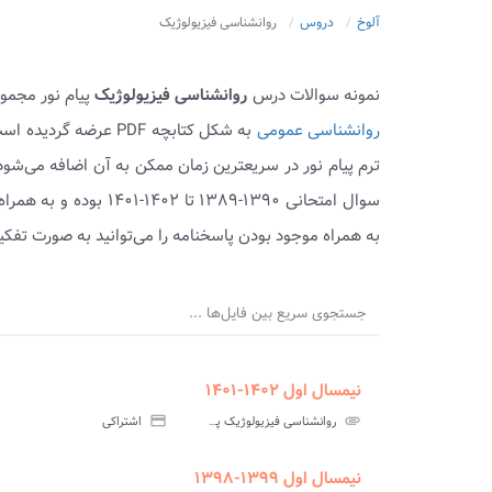
آلوخ
دروس
روانشناسی فیزیولوژیک
نمونه سوالات درس
روانشناسی فیزیولوژیک
پیام نور مجموع
روانشناسی عمومی
به شکل کتابچه PDF عر
ترم پیام نور در سریعترین زمان ممکن به آن اضافه می‌شو
سوال امتحانی ۱۳۹۰-۳۸۹
به همراه موجود بودن پاسخنامه را می‌توانید به صورت تفک
جستجوی سریع بین فایل‌ها ...
نیمسال اول ۱۴۰۲-۱۴۰۱
ment
insert_drive_file
سوالات
پاسخ
attachment
روانشناسی فیزیولوژیک پیام نور
credit_card
اشتراکی
آزمون
تس
نیمسال اول ۱۳۹۹-۱۳۹۸
ment
insert_drive_file