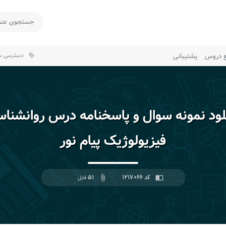
ع دروس
پشتیبانی
دسترسی سر
local_offer
لود نمونه سوال و پاسخنامه درس روانشنا
فیزیولوژیک پیام نور
کد ۱۲۱۷۰۶۶
۵۱
import_contacts
attach_file
فایل