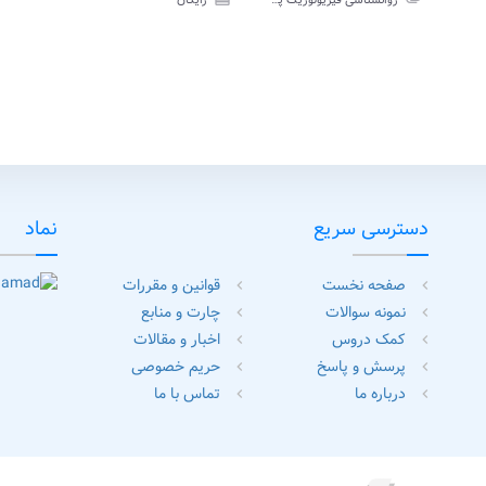
روانشناسی فیزیولوژیک پیام نور
رایگان
تی
آزمون
تستی
دسترسی سریع
نماد
صفحه نخست
قوانین و مقررات
chevron_left
chevron_left
نمونه سوالات
چارت و منابع
chevron_left
chevron_left
کمک دروس
اخبار و مقالات
chevron_left
chevron_left
پرسش و پاسخ
حریم خصوصی
chevron_left
chevron_left
درباره ما
تماس با ما
chevron_left
chevron_left