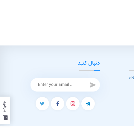
دنبال کنید
send
بازخورد
feedback