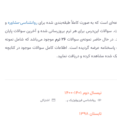
ه‌ای است که به صورت کاملاً طبقه‌بندی شده برای
روانشناسی-مشاوره
و
ضه گردیده است. سوالات این‌درس برای هر ترم بروزرسانی شده و آخرین سوالات پایان
د. در حال حاضر نمونه‌ی سوالات
۲۶ ترم
موجود می‌باشد که شامل نمونه
۱ تا ۱۴۰۲-۱۴۰۱ بوده و به همراه پاسخنامه عرضه گردیده است. اطلاعات کامل سوالات موجود در کتابچه
یک شده مشاهده کرده و دریافت نمایید.
نیمسال دوم ۱۴۰۱-۱۴۰۰
assignment
insert_drive_file
assign
نامه
سوالات
پاسخنامه
attachment
روانشناسی فیزیولوژیک پیام نور
credit_card
اشتراکی
تی
آزمون
تستی
تابستان ۱۳۹۸
assignment
insert_drive_file
assign