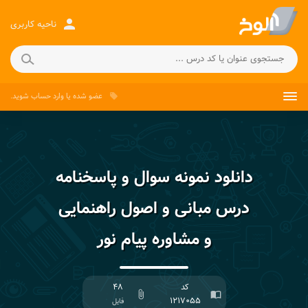
person
ناحیه کاربری
عضو شده
یا
وارد حساب
شوید.
local_offer
دانلود نمونه سوال و پاسخنامه
درس مبانی و اصول راهنمایی
و مشاوره پیام نور
کد
۴۸
attach_file
import_contacts
۱۲۱۷۰۵۵
فایل