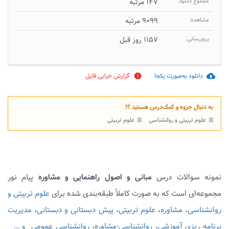
مجموع دانلود:
۱۴۷ مرتبه
مشاهده:
۹۰۹۹ مرتبه
بروزرسانی:
۱۱۵۷ روز قبل
دانلود به‌صورت یکجا
گزارش خرابی فایل
report
cloud_download
به دنبال جزوه و کمک‌درس هستید ؟!
علوم تربیتی و روانشناسی
علوم تربیتی
bookmark
bookmark
نمونه سوالات درس
مبانی و اصول راهنمایی و مشاوره
پیام نور
مجموعه‌ای است که به صورت کاملاً طبقه‌بندی شده برای
علوم تربیتی و
روانشناسی
،
مشاوره
،
علوم تربیتی
،
پیش دبستانی و دبستانی
،
مدیریت
برنامه ریزی آموزشی
،
روانشناسی-مشاوره
،
روانشناسی عمومی
و ...