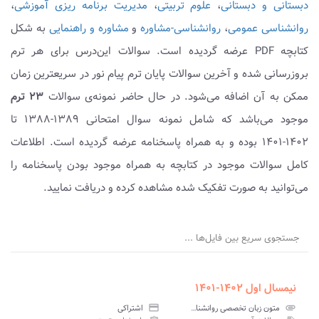
دبستانی و دبستانی
،
علوم تربیتی
،
مدیریت برنامه ریزی آموزشی
،
روانشناسی عمومی
،
روانشناسی-مشاوره
و
مشاوره و راهنمایی
به شکل
کتابچه PDF عرضه گردیده است. سوالات این‌درس برای هر ترم
بروزرسانی شده و آخرین سوالات پایان ترم پیام نور در سریعترین زمان
ممکن به آن اضافه می‌شود. در حال حاضر نمونه‌ی سوالات
۲۳ ترم
موجود می‌باشد که شامل نمونه سوال امتحانی ۱۳۸۹-۱۳۸۸ تا
۱۴۰۲-۱۴۰۱ بوده و به همراه پاسخنامه عرضه گردیده است. اطلاعات
کامل سوالات موجود در کتابچه به همراه موجود بودن پاسخنامه را
می‌توانید به صورت تفکیک شده مشاهده کرده و دریافت نمایید.
جستجوی سریع بین فایل‌ها ...
نیمسال اول ۱۴۰۲-۱۴۰۱
attachment
متون زبان تخصصی روانشناسی و علوم تربیتی پیام نور
credit_card
اشتراکی