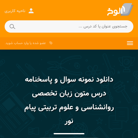
person
ناحیه کاربری
عضو شده
یا
وارد حساب
شوید.
local_offer
دانلود نمونه سوال و پاسخنامه
درس متون زبان تخصصی
روانشناسی و علوم تربیتی پیام
نور