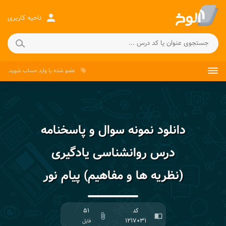
person
ناحیه کاربری
عضو شده
یا
وارد حساب
شوید.
local_offer
دانلود نمونه سوال و پاسخنامه
درس روانشناسی یادگیری
(نظریه ها و مفاهیم) پیام نور
کد
۵۱
attach_file
import_contacts
۱۲۱۷۰۳۱
فایل