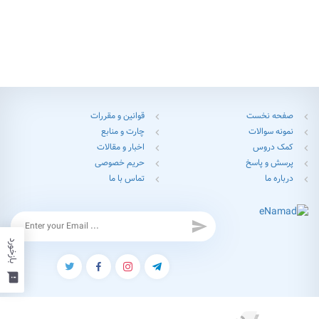
صفحه نخست
قوانین و مقررات
chevron_left
chevron_left
نمونه سوالات
چارت و منابع
chevron_left
chevron_left
کمک دروس
اخبار و مقالات
chevron_left
chevron_left
پرسش و پاسخ
حریم خصوصی
chevron_left
chevron_left
درباره ما
تماس با ما
chevron_left
chevron_left
send
بازخورد
feedback