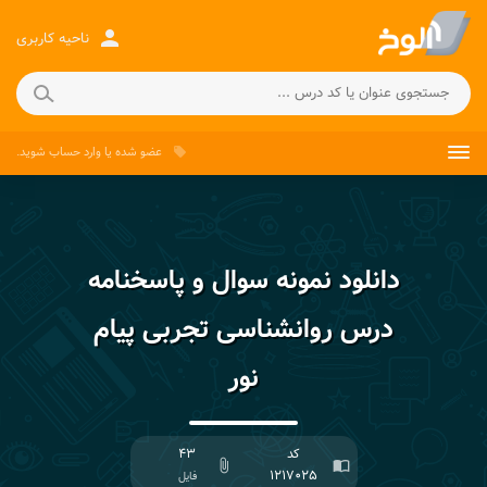
person
ناحیه کاربری
عضو شده
یا
وارد حساب
شوید.
local_offer
دانلود نمونه سوال و پاسخنامه
درس روانشناسی تجربی پیام
نور
کد
۴۳
attach_file
import_contacts
۱۲۱۷۰۲۵
فایل