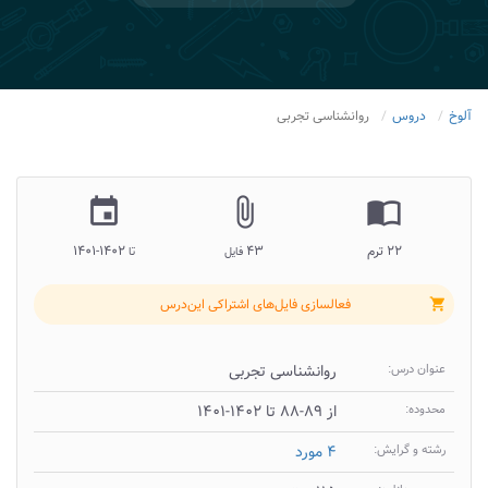
آلوخ
دروس
روانشناسی تجربی
insert_invitation
attach_file
import_contacts
۲۲ ترم
۴۳
۱۴۰۲-۱۴۰۱
فایل
تا
فعالسازی فایل‌های اشتراکی این‌درس
shopping_cart
عنوان درس:
روانشناسی تجربی
محدوده:
از ۸۹-۸۸ تا ۱۴۰۲-۱۴۰۱
رشته و گرایش:
۴ مورد