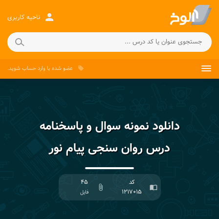
person
ناحیه کاربری
عضو شده
یا
وارد حساب
شوید.
local_offer
دانلود نمونه سوال و پاسخنامه
درس روان سنجی پیام نور
کد
۴۵
attach_file
import_contacts
۱۲۱۷۰۱۵
فایل