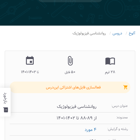
آلوخ
دروس
روانشناسی فیزیولوژیک
insert_invitation
attach_file
import_contacts
۲۸ ترم
۵۰
۱۴۰۲-۱۴۰۱
فایل
تا
فعالسازی فایل‌های اشتراکی این‌درس
shopping_cart
بازخورد
عنوان درس:
روانشناسی فیزیولوژیک
feedback
محدوده:
از ۸۹-۸۸ تا ۱۴۰۲-۱۴۰۱
رشته و گرایش:
۴ مورد