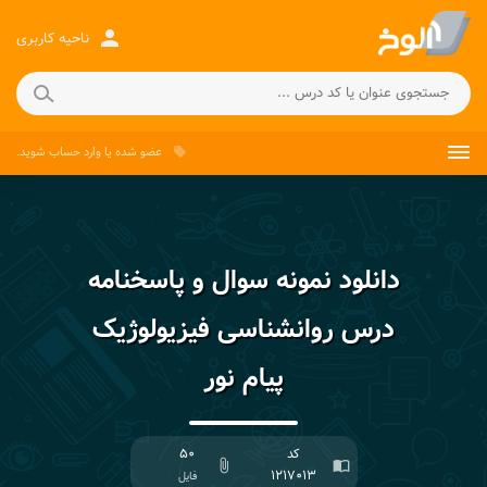
person
ناحیه کاربری
عضو شده
یا
وارد حساب
شوید.
local_offer
دانلود نمونه سوال و پاسخنامه
درس روانشناسی فیزیولوژیک
پیام نور
کد
۵۰
attach_file
import_contacts
۱۲۱۷۰۱۳
فایل