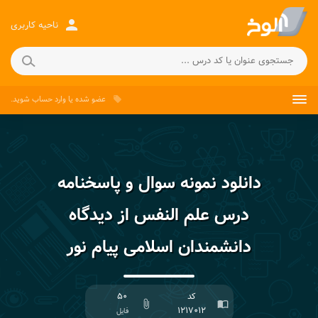
person
ناحیه کاربری
عضو شده
یا
وارد حساب
شوید.
local_offer
دانلود نمونه سوال و پاسخنامه
درس علم النفس از دیدگاه
دانشمندان اسلامی پیام نور
کد
۵۰
attach_file
import_contacts
۱۲۱۷۰۱۲
فایل