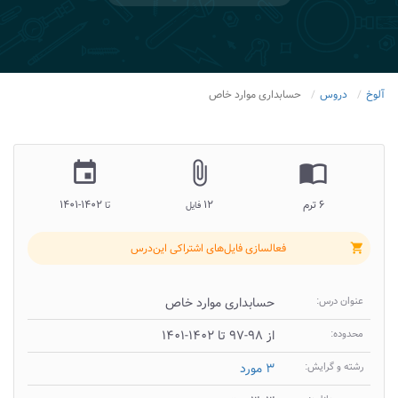
آلوخ
دروس
حسابداری موارد خاص
insert_invitation
attach_file
import_contacts
۶ ترم
۱۲
۱۴۰۲-۱۴۰۱
فایل
تا
فعالسازی فایل‌های اشتراکی این‌درس
shopping_cart
عنوان درس:
حسابداری موارد خاص
محدوده:
از ۹۸-۹۷ تا ۱۴۰۲-۱۴۰۱
رشته و گرایش:
۳ مورد