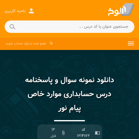
person
ناحیه کاربری
عضو شده
یا
وارد حساب
شوید.
local_offer
دانلود نمونه سوال و پاسخنامه
درس حسابداری موارد خاص
پیام نور
کد
۱۲
attach_file
import_contacts
۱۲۱۴۱۷۲
فایل