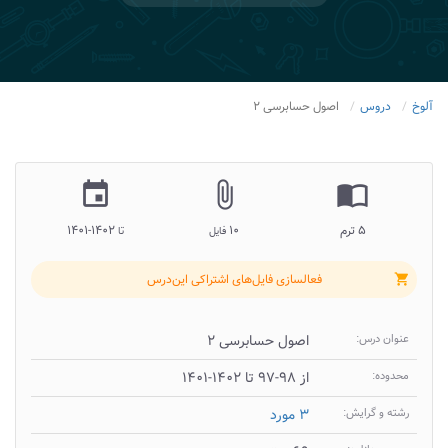
آلوخ
دروس
اصول حسابرسی ۲
insert_invitation
attach_file
import_contacts
۵ ترم
۱۰
۱۴۰۲-۱۴۰۱
فایل
تا
فعالسازی فایل‌های اشتراکی این‌درس
shopping_cart
عنوان درس:
اصول حسابرسی ۲
محدوده:
از ۹۸-۹۷ تا ۱۴۰۲-۱۴۰۱
رشته و گرایش:
۳ مورد