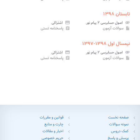
تابستان ۱۳۹۸
attachment
اصول حسابرسی ۲ پیام نور
credit_card
اشتراکی
سوالات آزمون
پاسخنامه تستی
assignment
insert_drive_file
نیمسال اول ۱۳۹۸-۱۳۹۷
attachment
اصول حسابرسی ۲ پیام نور
credit_card
اشتراکی
سوالات آزمون
پاسخنامه تستی
assignment
insert_drive_file
صفحه نخست
قوانین و مقررات
chevron_left
chevron_left
نمونه سوالات
چارت و منابع
chevron_left
chevron_left
کمک دروس
اخبار و مقالات
chevron_left
chevron_left
پرسش و پاسخ
حریم خصوصی
chevron_left
chevron_left