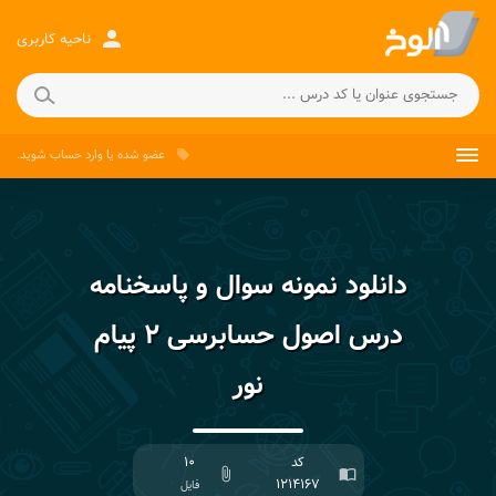
person
ناحیه کاربری
عضو شده
یا
وارد حساب
شوید.
local_offer
دانلود نمونه سوال و پاسخنامه
درس اصول حسابرسی ۲ پیام
نور
کد
۱۰
attach_file
import_contacts
۱۲۱۴۱۶۷
فایل