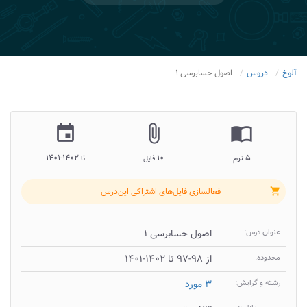
آلوخ
دروس
اصول حسابرسی ۱
insert_invitation
attach_file
import_contacts
۵ ترم
۱۰
۱۴۰۲-۱۴۰۱
فایل
تا
فعالسازی فایل‌های اشتراکی این‌درس
shopping_cart
عنوان درس:
اصول حسابرسی ۱
محدوده:
از ۹۸-۹۷ تا ۱۴۰۲-۱۴۰۱
رشته و گرایش:
۳ مورد