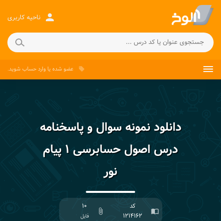
person
ناحیه کاربری
عضو شده
یا
وارد حساب
شوید.
local_offer
دانلود نمونه سوال و پاسخنامه
درس اصول حسابرسی ۱ پیام
نور
کد
۱۰
attach_file
import_contacts
۱۲۱۴۱۶۲
فایل