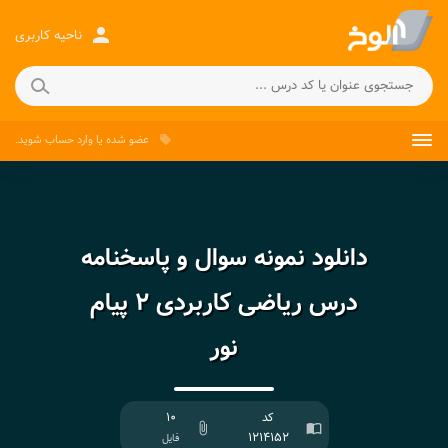
person
ناحیه کاربری
عضو شده
یا
وارد حساب
شوید.
local_offer
دانلود نمونه سوال و پاسخنامه
درس ریاضی کاربردی ۲ پیام
نور
کد
۱۰
attach_file
import_contacts
۱۲۱۴۱۵۲
فایل