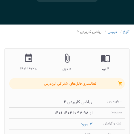
آلوخ
دروس
ریاضی کاربردی ۲
insert_invitation
attach_file
import_contacts
۴ ترم
۱۰
۱۴۰۲-۱۴۰۱
فایل
تا
فعالسازی فایل‌های اشتراکی این‌درس
shopping_cart
عنوان درس:
ریاضی کاربردی ۲
محدوده:
از ۹۸-۹۷ تا ۱۴۰۲-۱۴۰۱
رشته و گرایش:
۳ مورد