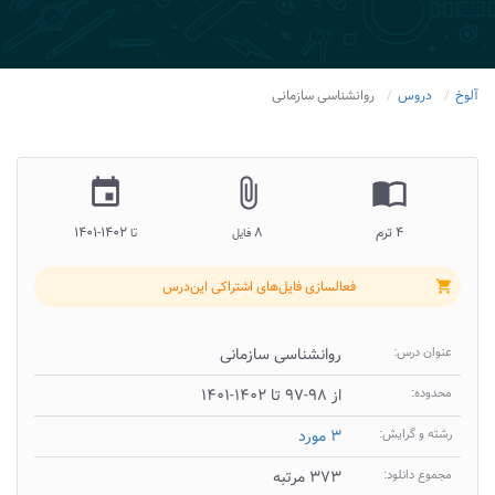
آلوخ
دروس
روانشناسی سازمانی
insert_invitation
attach_file
import_contacts
۴ ترم
۸
۱۴۰۲-۱۴۰۱
فایل
تا
فعالسازی فایل‌های اشتراکی این‌درس
shopping_cart
عنوان درس:
روانشناسی سازمانی
محدوده:
از ۹۸-۹۷ تا ۱۴۰۲-۱۴۰۱
رشته و گرایش:
۳ مورد
مجموع دانلود:
۳۷۳ مرتبه