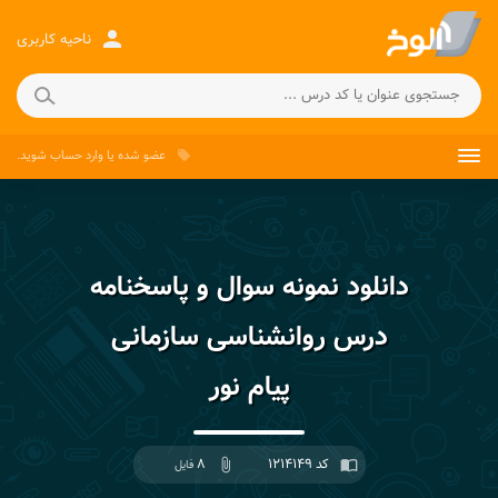
person
ناحیه کاربری
عضو شده
یا
وارد حساب
شوید.
local_offer
دانلود نمونه سوال و پاسخنامه
درس روانشناسی سازمانی
پیام نور
کد ۱۲۱۴۱۴۹
۸
import_contacts
attach_file
فایل