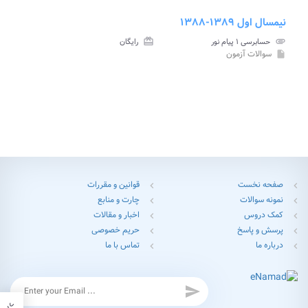
نیمسال اول ۱۳۸۹-۱۳۸۸
attachment
حسابرسی ۱ پیام نور
card_giftcard
رایگان
سوالات آزمون
insert_drive_file
صفحه نخست
قوانین و مقررات
chevron_left
chevron_left
نمونه سوالات
چارت و منابع
chevron_left
chevron_left
کمک دروس
اخبار و مقالات
chevron_left
chevron_left
پرسش و پاسخ
حریم خصوصی
chevron_left
chevron_left
درباره ما
تماس با ما
chevron_left
chevron_left
send