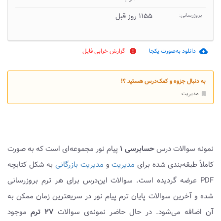
بروزرسانی:
۱۱۵۵ روز قبل
دانلود به‌صورت یکجا
گزارش خرابی فایل
report
cloud_download
به دنبال جزوه و کمک‌درس هستید ؟!
مدیریت
bookmark
نمونه سوالات درس
حسابرسی ۱
پیام نور مجموعه‌ای است که به صورت
کاملاً طبقه‌بندی شده برای
مدیریت
و
مدیریت بازرگانی
به شکل کتابچه
PDF عرضه گردیده است. سوالات این‌درس برای هر ترم بروزرسانی
شده و آخرین سوالات پایان ترم پیام نور در سریعترین زمان ممکن به
آن اضافه می‌شود. در حال حاضر نمونه‌ی سوالات
۲۷ ترم
موجود