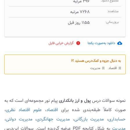
مجموع دانلود:
۲۹۶ مرتبه
مشاهده:
۷۲۶۸ مرتبه
بروزرسانی:
۱۱۵۵ روز قبل
دانلود به‌صورت یکجا
گزارش خرابی فایل
report
cloud_download
به دنبال جزوه و کمک‌درس هستید ؟!
اقتصاد
مدیریت
bookmark
bookmark
نمونه سوالات درس
پول و ارز بانکداری
پیام نور مجموعه‌ای است که به
صورت کاملاً طبقه‌بندی شده برای
اقتصاد
،
علوم اقتصاد نظری
،
حسابداری
،
مدیریت بازرگانی
،
مدیریت جهانگردی
،
مدیریت دولتی
،
مدیریت
به شکل کتابچه PDF عرضه گردیده است. سوالات این‌درس