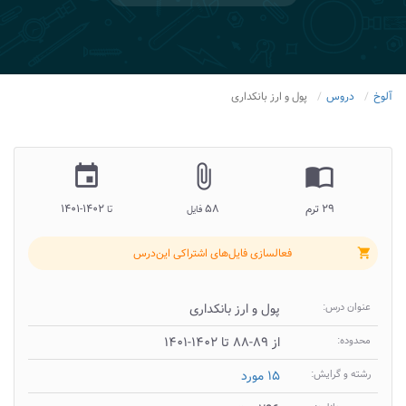
آلوخ
دروس
پول و ارز بانکداری
insert_invitation
attach_file
import_contacts
۲۹ ترم
۵۸
۱۴۰۲-۱۴۰۱
فایل
تا
فعالسازی فایل‌های اشتراکی این‌درس
shopping_cart
عنوان درس:
پول و ارز بانکداری
محدوده:
از ۸۹-۸۸ تا ۱۴۰۲-۱۴۰۱
رشته و گرایش:
۱۵ مورد