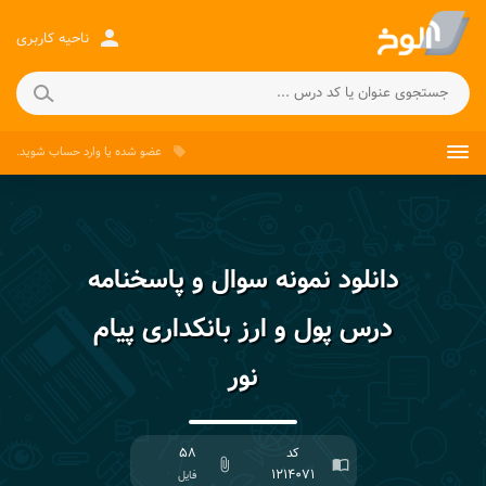
person
ناحیه کاربری
عضو شده
یا
وارد حساب
شوید.
local_offer
دانلود نمونه سوال و پاسخنامه
درس پول و ارز بانکداری پیام
نور
کد
۵۸
attach_file
import_contacts
۱۲۱۴۰۷۱
فایل