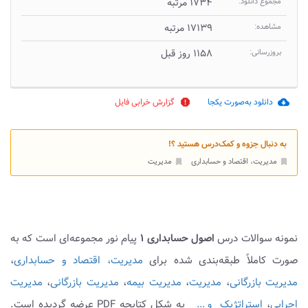
مجموع دانلود:
۱۷۳۴ مرتبه
مشاهده:
۱۷۱۳۹ مرتبه
بروزرسانی:
۱۱۵۸ روز قبل
دانلود به‌صورت یکجا
گزارش خرابی فایل
report
cloud_download
به دنبال جزوه و کمک‌درس هستید ؟!
مدیریت، اقتصاد و حسابداری
مدیریت
bookmark
bookmark
نمونه سوالات درس
اصول حسابداری ۱
پیام نور مجموعه‌ای است که به
صورت کاملاً طبقه‌بندی شده برای
مدیریت، اقتصاد و حسابداری
،
مدیریت بازرگانی
،
مدیریت
،
مدیریت بیمه
،
مدیریت بازرگانی
،
مدیریت
اجرایی
،
استراتژیک
به شکل کتابچه PDF عرضه گردیده است.
و ...