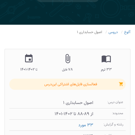
آلوخ
دروس
اصول حسابداری ۱
insert_invitation
attach_file
import_contacts
۳۳ ترم
۷۸
۱۴۰۲-۱۴۰۱
فایل
تا
فعالسازی فایل‌های اشتراکی این‌درس
shopping_cart
عنوان درس:
اصول حسابداری ۱
محدوده:
از ۸۹-۸۸ تا ۱۴۰۲-۱۴۰۱
رشته و گرایش:
۳۳ مورد