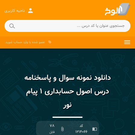
person
ناحیه کاربری
عضو شده
یا
وارد حساب
شوید.
local_offer
دانلود نمونه سوال و پاسخنامه
درس اصول حسابداری ۱ پیام
نور
کد
۷۸
attach_file
import_contacts
۱۲۱۴۰۶۶
فایل