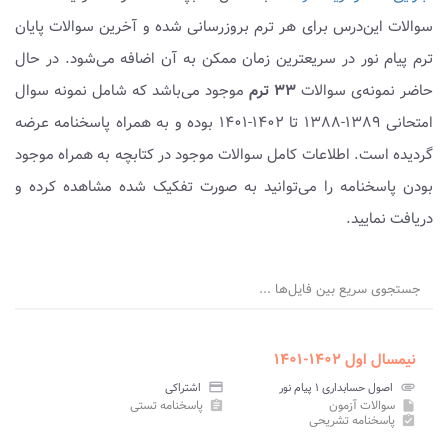
سوالات این‌درس برای هر ترم بروزرسانی شده و آخرین سوالات پایان
ترم پیام نور در سریعترین زمان ممکن به آن اضافه می‌شود. در حال
حاضر نمونه‌ی سوالات
۳۳ ترم
موجود می‌باشد که شامل نمونه سوال
امتحانی ۱۳۸۹-۱۳۸۸ تا ۱۴۰۲-۱۴۰۱ بوده و به همراه پاسخنامه عرضه
گردیده است. اطلاعات کامل سوالات موجود در کتابچه به همراه موجود
بودن پاسخنامه را می‌توانید به صورت تفکیک شده مشاهده کرده و
دریافت نمایید.
جستجوی سریع بین فایل‌ها ...
نیمسال اول ۱۴۰۲-۱۴۰۱
attachment
اصول حسابداری ۱ پیام نور
credit_card
اشتراکی
سوالات آزمون
پاسخنامه تستی
assignment
insert_drive_file
پاسخنامه تشریحی
assignment_turned_in