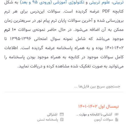
تربیتی
،
علوم تربیتی
و
تکنولوژی آموزشی (ورودی ۹۵ و بعد)
به شکل
کتابچه PDF عرضه گردیده است. سوالات این‌درس برای هر ترم
بروزرسانی شده و آخرین سوالات پایان ترم پیام نور در سریعترین زمان
ممکن به آن اضافه می‌شود. در حال حاضر نمونه‌ی سوالات
۱۰ ترم
موجود می‌باشد که شامل نمونه سوال امتحانی ۱۳۹۶-۱۳۹۵ تا
۱۴۰۲-۱۴۰۱ بوده و به همراه پاسخنامه عرضه گردیده است. اطلاعات
کامل سوالات موجود در کتابچه به همراه موجود بودن پاسخنامه را
می‌توانید به صورت تفکیک شده مشاهده کرده و دریافت نمایید.
جستجوی سریع بین فایل‌ها ...
نیمسال اول ۱۴۰۲-۱۴۰۱
attachment
آشنایی با کتابخانه و مهارت های سواد اطلاعاتی پیام نور
credit_card
اشتراکی
سوالات آزمون
پاسخنامه تستی
assignment
insert_drive_file