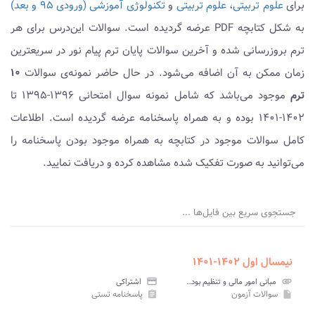
برای
علوم تربیتی
،
علوم تربیتی
و
تکنولوژی آموزشی (ورودی ۹۵ و بعد)
به شکل کتابچه PDF عرضه گردیده است. سوالات این‌درس برای هر
ترم بروزرسانی شده و آخرین سوالات پایان ترم پیام نور در سریعترین
زمان ممکن به آن اضافه می‌شود. در حال حاضر نمونه‌ی سوالات
۱۰
ترم
موجود می‌باشد که شامل نمونه سوال امتحانی ۱۳۹۶-۱۳۹۵ تا
۱۴۰۲-۱۴۰۱ بوده و به همراه پاسخنامه عرضه گردیده است. اطلاعات
کامل سوالات موجود در کتابچه به همراه موجود بودن پاسخنامه را
می‌توانید به صورت تفکیک شده مشاهده کرده و دریافت نمایید.
جستجوی سریع بین فایل‌ها ...
نیمسال اول ۱۴۰۲-۱۴۰۱
attachment
مبانی امور مالی و تنظیم بودجه در آموزش و پرورش پیام نور
credit_card
اشتراکی
سوالات آزمون
پاسخنامه تستی
assignment
insert_drive_file