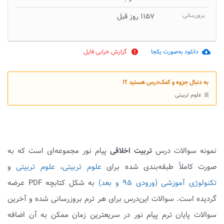
بروزرسانی:
۱۱۵۷ روز قبل
دانلود به‌صورت یکجا
گزارش خرابی فایل
report
cloud_download
به دنبال جزوه و کمک‌درس هستید ؟!
علوم تربیتی
bookmark
نمونه سوالات درس
تربیت اخلاقی
پیام نور مجموعه‌ای است که به
صورت کاملاً طبقه‌بندی شده برای
علوم تربیتی
،
علوم تربیتی
و
تکنولوژی آموزشی (ورودی ۹۵ و بعد)
به شکل کتابچه PDF عرضه
گردیده است. سوالات این‌درس برای هر ترم بروزرسانی شده و آخرین
سوالات پایان ترم پیام نور در سریعترین زمان ممکن به آن اضافه