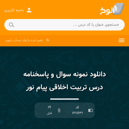
person
ناحیه کاربری
عضو شده
یا
وارد حساب
شوید.
local_offer
دانلود نمونه سوال و پاسخنامه
درس تربیت اخلاقی پیام نور
کد
۱۹
attach_file
import_contacts
۱۲۱۱۶۳۱
فایل