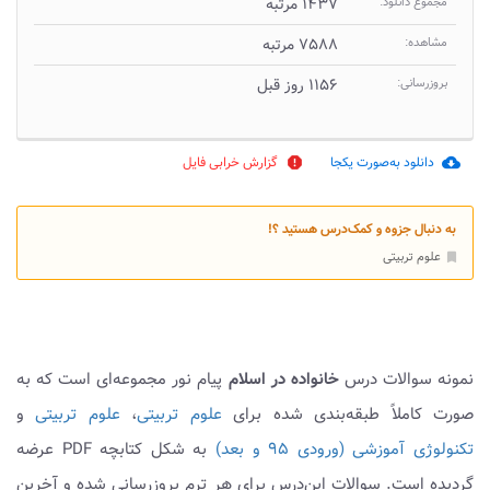
مجموع دانلود:
۱۴۳۷ مرتبه
مشاهده:
۷۵۸۸ مرتبه
بروزرسانی:
۱۱۵۶ روز قبل
دانلود به‌صورت یکجا
گزارش خرابی فایل
report
cloud_download
به دنبال جزوه و کمک‌درس هستید ؟!
علوم تربیتی
bookmark
نمونه سوالات درس
خانواده در اسلام
پیام نور مجموعه‌ای است که به
صورت کاملاً طبقه‌بندی شده برای
علوم تربیتی
،
علوم تربیتی
و
تکنولوژی آموزشی (ورودی ۹۵ و بعد)
به شکل کتابچه PDF عرضه
گردیده است. سوالات این‌درس برای هر ترم بروزرسانی شده و آخرین