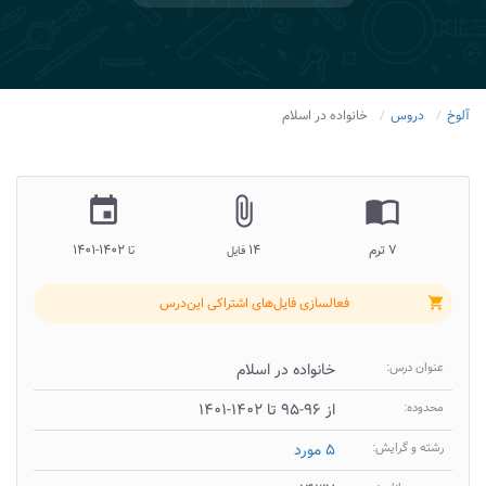
آلوخ
دروس
خانواده در اسلام
insert_invitation
attach_file
import_contacts
۷ ترم
۱۴
۱۴۰۲-۱۴۰۱
فایل
تا
فعالسازی فایل‌های اشتراکی این‌درس
shopping_cart
عنوان درس:
خانواده در اسلام
محدوده:
از ۹۶-۹۵ تا ۱۴۰۲-۱۴۰۱
رشته و گرایش:
۵ مورد