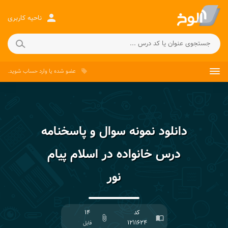
person
ناحیه کاربری
عضو شده
یا
وارد حساب
شوید.
local_offer
دانلود نمونه سوال و پاسخنامه
درس خانواده در اسلام پیام
نور
کد
۱۴
attach_file
import_contacts
۱۲۱۱۶۲۴
فایل