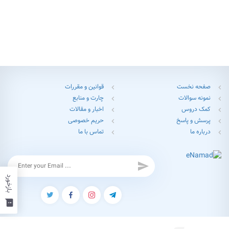
صفحه نخست
قوانین و مقررات
chevron_left
chevron_left
نمونه سوالات
چارت و منابع
chevron_left
chevron_left
کمک دروس
اخبار و مقالات
chevron_left
chevron_left
پرسش و پاسخ
حریم خصوصی
chevron_left
chevron_left
درباره ما
تماس با ما
chevron_left
chevron_left
send
بازخورد
feedback