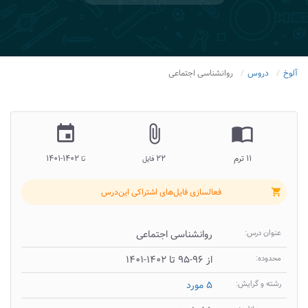
آلوخ
دروس
روانشناسی اجتماعی
insert_invitation
attach_file
import_contacts
۱۱ ترم
۲۲
۱۴۰۲-۱۴۰۱
فایل
تا
فعالسازی فایل‌های اشتراکی این‌درس
shopping_cart
عنوان درس:
روانشناسی اجتماعی
محدوده:
از ۹۶-۹۵ تا ۱۴۰۲-۱۴۰۱
رشته و گرایش:
۵ مورد