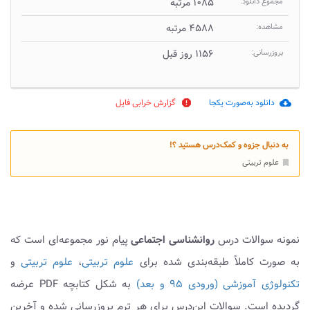
مجموع دانلود:
۱۰۸۵ مرتبه
مشاهده:
۴۵۸۸ مرتبه
بروزرسانی:
۱۱۵۶ روز قبل
دانلود به‌صورت یکجا
گزارش خرابی فایل
report
cloud_download
به دنبال جزوه و کمک‌درس هستید ؟!
علوم تربیتی
bookmark
نمونه سوالات درس
روانشناسی اجتماعی
پیام نور مجموعه‌ای است که
به صورت کاملاً طبقه‌بندی شده برای
علوم تربیتی
،
علوم تربیتی
و
تکنولوژی آموزشی (ورودی ۹۵ و بعد)
به شکل کتابچه PDF عرضه
گردیده است. سوالات این‌درس برای هر ترم بروزرسانی شده و آخرین