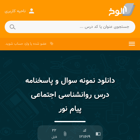
person
ناحیه کاربری
عضو شده
یا
وارد حساب
شوید.
local_offer
دانلود نمونه سوال و پاسخنامه
درس روانشناسی اجتماعی
پیام نور
کد
۲۲
attach_file
import_contacts
۱۲۱۱۶۱۹
فایل