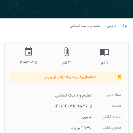
آلوخ
دروس
تعلیم و تربیت اسلامی
insert_invitation
attach_file
import_contacts
۷ ترم
۱۴
۱۴۰۲-۱۴۰۱
فایل
تا
فعالسازی فایل‌های اشتراکی این‌درس
shopping_cart
عنوان درس:
تعلیم و تربیت اسلامی
محدوده:
از ۹۶-۹۵ تا ۱۴۰۲-۱۴۰۱
رشته و گرایش:
۵ مورد
مجموع دانلود:
۴۹۳۷ مرتبه