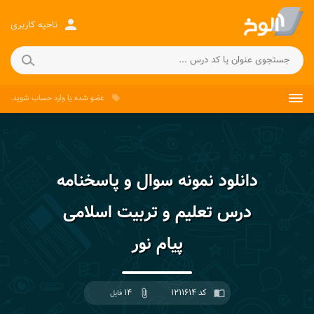
person
ناحیه کاربری
عضو شده
یا
وارد حساب
شوید.
local_offer
دانلود نمونه سوال و پاسخنامه
درس تعلیم و تربیت اسلامی
پیام نور
کد ۱۲۱۱۶۱۴
۱۴
import_contacts
attach_file
فایل