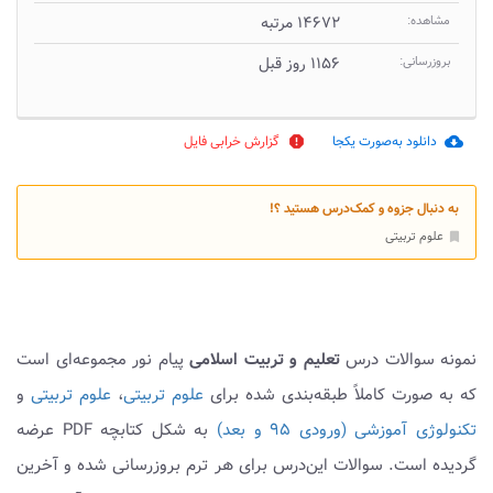
مشاهده:
۱۴۶۷۲ مرتبه
بروزرسانی:
۱۱۵۶ روز قبل
دانلود به‌صورت یکجا
گزارش خرابی فایل
report
cloud_download
به دنبال جزوه و کمک‌درس هستید ؟!
علوم تربیتی
bookmark
نمونه سوالات درس
تعلیم و تربیت اسلامی
پیام نور مجموعه‌ای است
که به صورت کاملاً طبقه‌بندی شده برای
علوم تربیتی
،
علوم تربیتی
و
تکنولوژی آموزشی (ورودی ۹۵ و بعد)
به شکل کتابچه PDF عرضه
گردیده است. سوالات این‌درس برای هر ترم بروزرسانی شده و آخرین