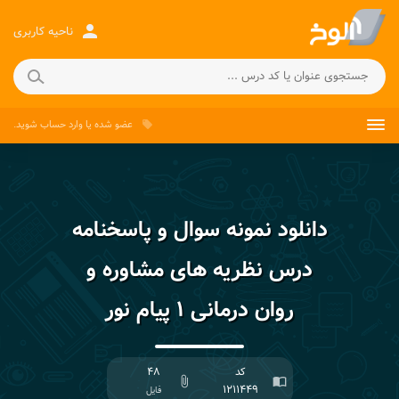
person
ناحیه کاربری
عضو شده
یا
وارد حساب
شوید.
local_offer
دانلود نمونه سوال و پاسخنامه
درس نظریه های مشاوره و
روان درمانی ۱ پیام نور
کد
۴۸
attach_file
import_contacts
۱۲۱۱۴۴۹
فایل