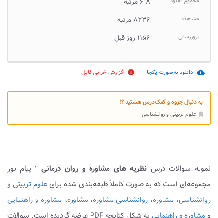
مجموع دانلود:
۶۱۸ مرتبه
مشاهده:
۸۲۳۶ مرتبه
بروزرسانی:
۱۱۵۶ روز قبل
دانلود به‌صورت یکجا
گزارش خرابی فایل
report
cloud_download
به دنبال جزوه و کمک‌درس هستید ؟!
علوم تربیتی و روانشناسی
bookmark
نمونه سوالات درس
نظریه های مشاوره و روان درمانی ۱
پیام نور
مجموعه‌ای است که به صورت کاملاً طبقه‌بندی شده برای
علوم تربیتی و
روانشناسی
،
مشاوره
،
روانشناسی-مشاوره
،
مشاوره
،
مشاوره و راهنمایی
و
مشاوره و راهنمایی
به شکل کتابچه PDF عرضه گردیده است. سوالات