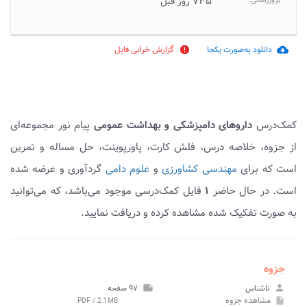
بروزرسانی:
۷۳۵ روز قبل
دانلود به‌صورت یکجا
گزارش خرابی فایل
report
cloud_download
کمک‌درس
داروهای دامپزشکی و بهداشت عمومی
پیام نور مجموعه‌ای
از جزوه، خلاصه درس، فلش کارت، پاورپوینت، حل مساله و تمرین
است که برای
مهندسی کشاورزی
و
علوم دامی
گردآوری و عرضه شده
است. در حال حاضر
۱
فایل کمک‌درسی موجود می‌باشد، که می‌توانید
به صورت تفکیک شده مشاهده کرده و دریافت نمایید.
جزوه
person
ناشناس
note
۹۷ صفحه
مشاهده
جزوه
PDF / 2.1MB
insert_drive_file