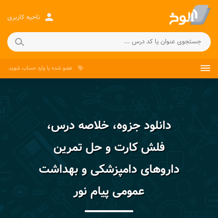
person
ناحیه کاربری
عضو شده
یا
وارد حساب
شوید.
local_offer
دانلود جزوه، خلاصه درس،
فلش کارت و حل تمرین
داروهای دامپزشکی و بهداشت
عمومی پیام نور