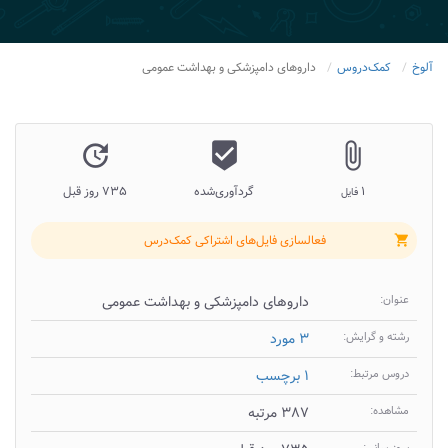
آلوخ
کمک‌دروس
داروهای دامپزشکی و بهداشت عمومی
update
beenhere
attach_file
۱
گردآوری‌شده
۷۳۵ روز قبل
فایل
فعالسازی فایل‌های اشتراکی کمک‌درس
shopping_cart
عنوان:
داروهای دامپزشکی و بهداشت عمومی
رشته و گرایش:
۳ مورد
دروس مرتبط:
۱ برچسب
مشاهده:
۳۸۷ مرتبه