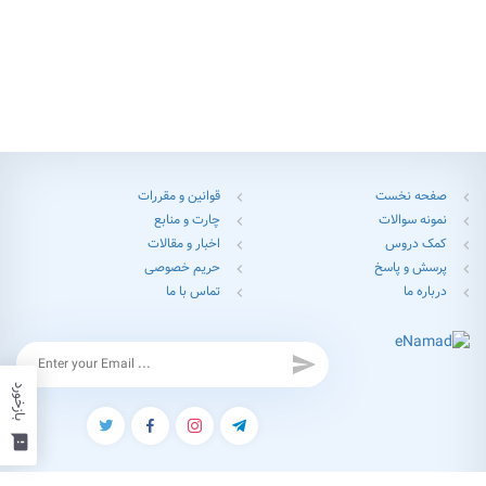
صفحه نخست
قوانین و مقررات
chevron_left
chevron_left
نمونه سوالات
چارت و منابع
chevron_left
chevron_left
کمک دروس
اخبار و مقالات
chevron_left
chevron_left
پرسش و پاسخ
حریم خصوصی
chevron_left
chevron_left
درباره ما
تماس با ما
chevron_left
chevron_left
send
بازخورد
feedback