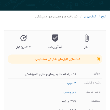
آلوخ
کمک‌دروس
تک یاخته ها و بیماری های دامپزشکی
update
beenhere
attach_file
۱
گردآوری‌شده
۸۴۷ روز قبل
فایل
فعالسازی فایل‌های اشتراکی کمک‌درس
shopping_cart
عنوان:
تک یاخته ها و بیماری های دامپزشکی
رشته و گرایش:
۳ مورد
دروس مرتبط:
۱ برچسب
مشاهده:
۳۱۹ مرتبه