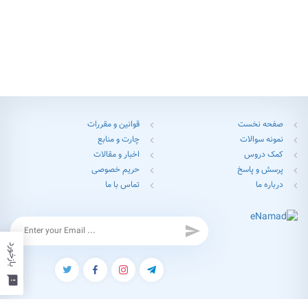
صفحه نخست
قوانین و مقررات
chevron_left
chevron_left
نمونه سوالات
چارت و منابع
chevron_left
chevron_left
کمک دروس
اخبار و مقالات
chevron_left
chevron_left
پرسش و پاسخ
حریم خصوصی
chevron_left
chevron_left
درباره ما
تماس با ما
chevron_left
chevron_left
send
بازخورد
feedback