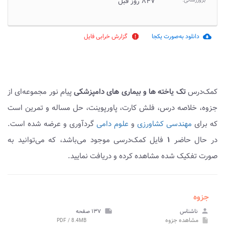
بروزرسانی:
۸۴۷ روز قبل
دانلود به‌صورت یکجا
گزارش خرابی فایل
report
cloud_download
کمک‌درس
تک یاخته ها و بیماری های دامپزشکی
پیام نور مجموعه‌ای از
جزوه، خلاصه درس، فلش کارت، پاورپوینت، حل مساله و تمرین است
که برای
مهندسی کشاورزی
و
علوم دامی
گردآوری و عرضه شده است.
در حال حاضر
۱
فایل کمک‌درسی موجود می‌باشد، که می‌توانید به
صورت تفکیک شده مشاهده کرده و دریافت نمایید.
جزوه
person
ناشناس
note
۱۳۷ صفحه
مشاهده
جزوه
PDF / 8.4MB
insert_drive_file