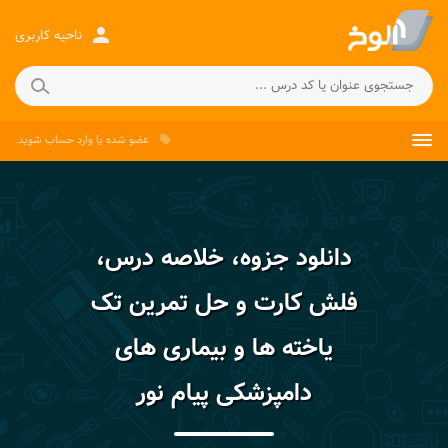
person
ناحیه کاربری
عضو شده
یا
وارد حساب
شوید.
local_offer
دانلود جزوه، خلاصه درس،
فلش کارت و حل تمرین تک
یاخته ها و بیماری های
دامپزشکی پیام نور