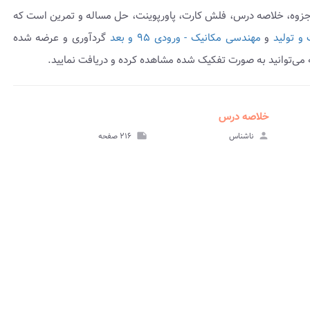
 جزوه، خلاصه درس، فلش کارت، پاورپوینت، حل مساله و تمرین است که
و تولید
و
مهندسی مکانیک - ورودی ۹۵ و بعد
گردآوری و عرضه شده
می‌توانید به صورت تفکیک شده مشاهده کرده و دریافت نمایید.
خلاصه درس
insert_drive_file
insert_dri
هده
مشاهده
person
ناشناس
note
۲۱۶ صفحه
وه
خلاصه درس