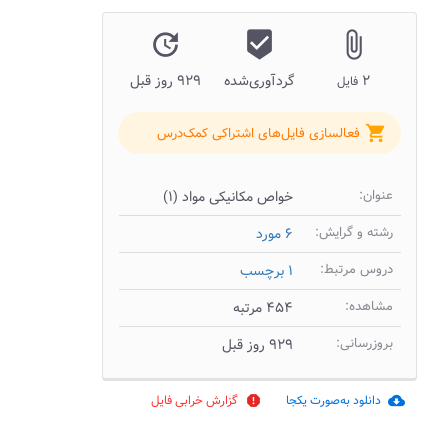
update
beenhere
attach_file
۲
گردآوری‌شده
۹۲۹ روز قبل
فایل
shopping_cart
فعالسازی فایل‌های اشتراکی کمک‌درس
عنوان:
خواص مکانیکی مواد (۱)
رشته و گرایش:
۶ مورد
دروس مرتبط:
۱ برچسب
مشاهده:
۴۵۴ مرتبه
بروزرسانی:
۹۲۹ روز قبل
دانلود به‌صورت یکجا
گزارش خرابی فایل
report
cloud_download