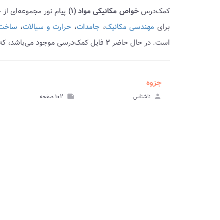
کمک‌درس
خواص مکانیکی مواد (۱)
پیام نور مجموعه‌ای از
برای
مهندسی مکانیک
،
جامدات
،
حرارت و سیالات
،
ساخت 
است. در حال حاضر
۲
فایل کمک‌درسی موجود می‌باشد، که 
جزوه
ve_file
مشا
person
ناشناس
note
۱۰۲ صفحه
جز