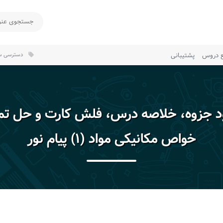
ع دروس
پشتیبانی
دسترسی سر
local_offer
ود جزوه، خلاصه درس، فلش کارت و حل تم
خواص مکانیکی مواد (۱) پیام نور