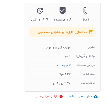
update
beenhere
attach_file
۱
گردآوری‌شده
۹۳۶ روز قبل
فایل
shopping_cart
فعالسازی فایل‌های اشتراکی کمک‌درس
عنوان:
موازنه انرژی و مواد
رشته و گرایش:
۹ مورد
دروس مرتبط:
۲ برچسب
مشاهده:
۴۲۲ مرتبه
بروزرسانی:
۹۳۶ روز قبل
دانلود به‌صورت یکجا
گزارش خرابی فایل
report
cloud_download