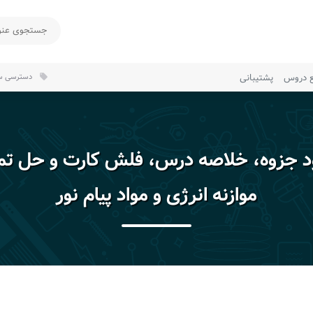
ع دروس
پشتیبانی
دسترسی سر
local_offer
ود جزوه، خلاصه درس، فلش کارت و حل تم
موازنه انرژی و مواد پیام نور