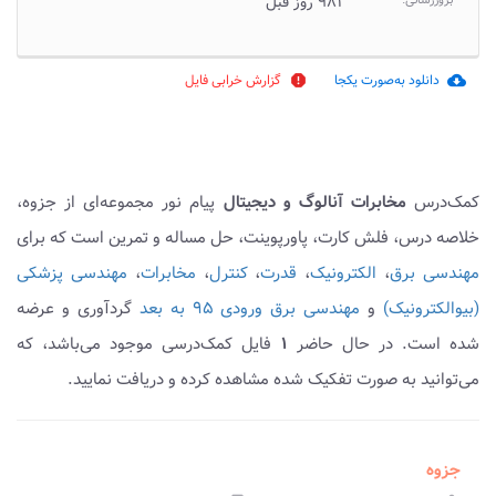
بروزرسانی:
۹۸۱ روز قبل
دانلود به‌صورت یکجا
گزارش خرابی فایل
report
cloud_download
کمک‌درس
مخابرات آنالوگ و دیجیتال
پیام نور مجموعه‌ای از جزوه،
خلاصه درس، فلش کارت، پاورپوینت، حل مساله و تمرین است که برای
مهندسی برق
،
الکترونیک
،
قدرت
،
کنترل
،
مخابرات
،
مهندسی پزشکی
(بیوالکترونیک)
و
مهندسی برق ورودی ۹۵ به بعد
گردآوری و عرضه
شده است. در حال حاضر
۱
فایل کمک‌درسی موجود می‌باشد، که
می‌توانید به صورت تفکیک شده مشاهده کرده و دریافت نمایید.
جزوه