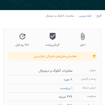
آلوخ
کمک‌دروس
مخابرات آنالوگ و دیجیتال
update
beenhere
attach_file
۱
گردآوری‌شده
۹۸۱ روز قبل
فایل
فعالسازی فایل‌های اشتراکی کمک‌درس
shopping_cart
عنوان:
مخابرات آنالوگ و دیجیتال
رشته و گرایش:
۸ مورد
دروس مرتبط:
۱ برچسب
مشاهده:
۴۲۶ مرتبه