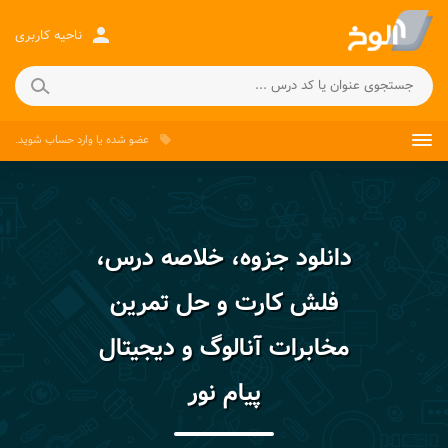
person
ناحیه کاربری
عضو شده
یا
وارد حساب
شوید.
local_offer
دانلود جزوه، خلاصه درس،
فلش کارت و حل تمرین
مخابرات آنالوگ و دیجیتال
پیام نور