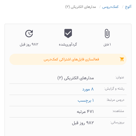
آلوخ
کمک‌دروس
مدارهای الکتریکی (۲)
update
beenhere
attach_file
۱
گردآوری‌شده
۹۸۲ روز قبل
فایل
فعالسازی فایل‌های اشتراکی کمک‌درس
shopping_cart
عنوان:
مدارهای الکتریکی (۲)
رشته و گرایش:
۸ مورد
دروس مرتبط:
۱ برچسب
مشاهده:
۴۷۱ مرتبه
بروزرسانی:
۹۸۲ روز قبل