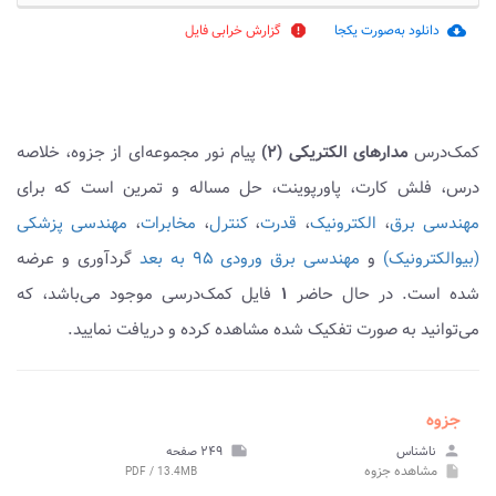
دانلود به‌صورت یکجا
گزارش خرابی فایل
report
cloud_download
کمک‌درس
مدارهای الکتریکی (۲)
پیام نور مجموعه‌ای از جزوه، خلاصه
درس، فلش کارت، پاورپوینت، حل مساله و تمرین است که برای
مهندسی برق
،
الکترونیک
،
قدرت
،
کنترل
،
مخابرات
،
مهندسی پزشکی
(بیوالکترونیک)
و
مهندسی برق ورودی ۹۵ به بعد
گردآوری و عرضه
شده است. در حال حاضر
۱
فایل کمک‌درسی موجود می‌باشد، که
می‌توانید به صورت تفکیک شده مشاهده کرده و دریافت نمایید.
جزوه
person
ناشناس
note
۲۴۹ صفحه
مشاهده
جزوه
PDF / 13.4MB
insert_drive_file