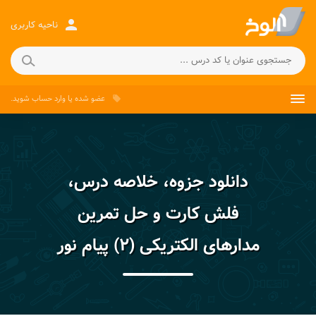
person
ناحیه کاربری
عضو شده
یا
وارد حساب
شوید.
local_offer
دانلود جزوه، خلاصه درس،
فلش کارت و حل تمرین
مدارهای الکتریکی (۲) پیام نور