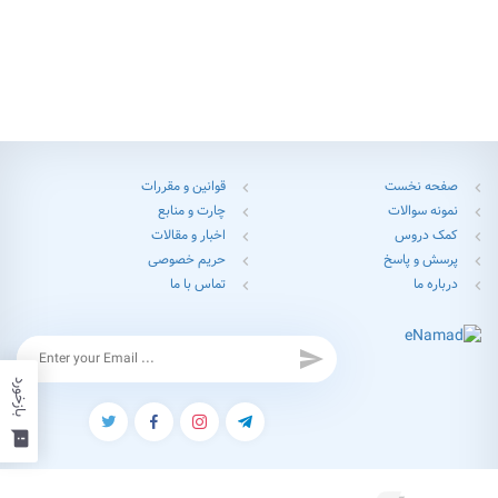
صفحه نخست
قوانین و مقررات
chevron_left
chevron_left
نمونه سوالات
چارت و منابع
chevron_left
chevron_left
کمک دروس
اخبار و مقالات
chevron_left
chevron_left
پرسش و پاسخ
حریم خصوصی
chevron_left
chevron_left
درباره ما
تماس با ما
chevron_left
chevron_left
send
بازخورد
feedback