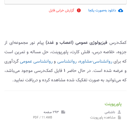
دانلود به‌صورت یکجا
گزارش خرابی فایل
report
cloud_download
کمک‌درس
فیزیولوژی عمومی (اعصاب و غدد)
پیام نور مجموعه‌ای از
جزوه، خلاصه درس، فلش کارت، پاورپوینت، حل مساله و تمرین است
که برای
روانشناسی-مشاوره
،
روانشناسی
و
روانشناسی عمومی
گردآوری
و عرضه شده است. در حال حاضر
۱
فایل کمک‌درسی موجود می‌باشد،
که می‌توانید به صورت تفکیک شده مشاهده کرده و دریافت نمایید.
پاورپوینت
person
ناشناس
note
۲۹۳ صفحه
مشاهده
پاورپوینت
PDF / 11.4MB
insert_drive_file