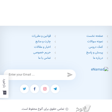
صفحه نخست
قوانین و مقررات
chevron_left
chevron_left
نمونه سوالات
چارت و منابع
chevron_left
chevron_left
کمک دروس
اخبار و مقالات
chevron_left
chevron_left
پرسش و پاسخ
حریم خصوصی
chevron_left
chevron_left
درباره ما
تماس با ما
chevron_left
chevron_left
send
بازخورد
feedback
تمامی حقوق برای آلوخ محفوظ است.
copyright