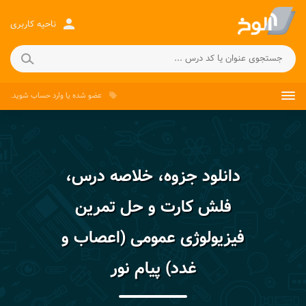
person
ناحیه کاربری
عضو شده
یا
وارد حساب
شوید.
local_offer
دانلود جزوه، خلاصه درس،
فلش کارت و حل تمرین
فیزیولوژی عمومی (اعصاب و
غدد) پیام نور