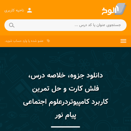
person
ناحیه کاربری
عضو شده
یا
وارد حساب
شوید.
local_offer
دانلود جزوه، خلاصه درس،
فلش کارت و حل تمرین
کاربرد کامپیوتردرعلوم اجتماعی
پیام نور