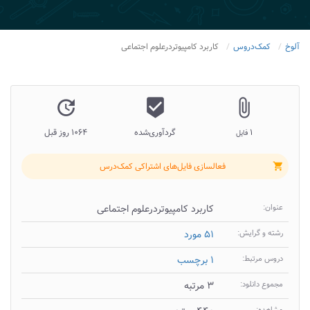
آلوخ
کمک‌دروس
کاربرد کامپیوتردرعلوم اجتماعی
update
beenhere
attach_file
۱
گردآوری‌شده
۱۰۶۴ روز قبل
فایل
فعالسازی فایل‌های اشتراکی کمک‌درس
shopping_cart
عنوان:
کاربرد کامپیوتردرعلوم اجتماعی
رشته و گرایش:
۵۱ مورد
دروس مرتبط:
۱ برچسب
مجموع دانلود:
۳ مرتبه