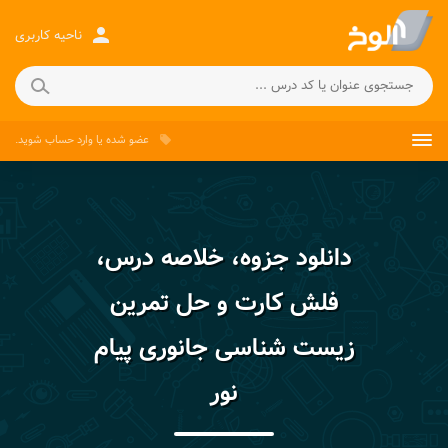
person
ناحیه کاربری
عضو شده
یا
وارد حساب
شوید.
local_offer
دانلود جزوه، خلاصه درس،
فلش کارت و حل تمرین
زیست شناسی جانوری پیام
نور