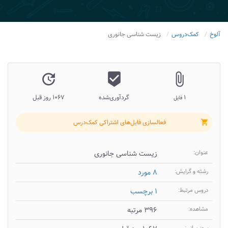
آلوخ
کمک‌دروس
زیست شناسی جانوری
update
beenhere
attach_file
۱
گردآوری‌شده
۱۰۶۷ روز قبل
فایل
فعالسازی فایل‌های اشتراکی کمک‌درس
shopping_cart
عنوان:
زیست شناسی جانوری
رشته و گرایش:
۸ مورد
دروس مرتبط:
۱ برچسب
مشاهده:
۳۹۶ مرتبه