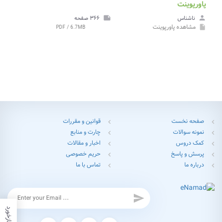
پاورپوینت
person
ناشناس
note
۳۶۶ صفحه
مشاهده
پاورپوینت
PDF / 6.7MB
insert_drive_file
صفحه نخست
قوانین و مقررات
chevron_left
chevron_left
نمونه سوالات
چارت و منابع
chevron_left
chevron_left
کمک دروس
اخبار و مقالات
chevron_left
chevron_left
پرسش و پاسخ
حریم خصوصی
chevron_left
chevron_left
درباره ما
تماس با ما
chevron_left
chevron_left
send
بازخورد