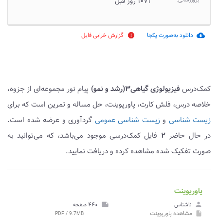
بروزرسانی:
۱۰۷۱ روز قبل
دانلود به‌صورت یکجا
گزارش خرابی فایل
report
cloud_download
کمک‌درس
فیزیولوژی گیاهی۳(رشد و نمو)
پیام نور مجموعه‌ای از جزوه،
خلاصه درس، فلش کارت، پاورپوینت، حل مساله و تمرین است که برای
زیست شناسی
و
زیست شناسی عمومی
گردآوری و عرضه شده است.
در حال حاضر
۲
فایل کمک‌درسی موجود می‌باشد، که می‌توانید به
صورت تفکیک شده مشاهده کرده و دریافت نمایید.
پاورپوینت
person
ناشناس
note
۴۴۰ صفحه
مشاهده
پاورپوینت
PDF / 9.7MB
insert_drive_file