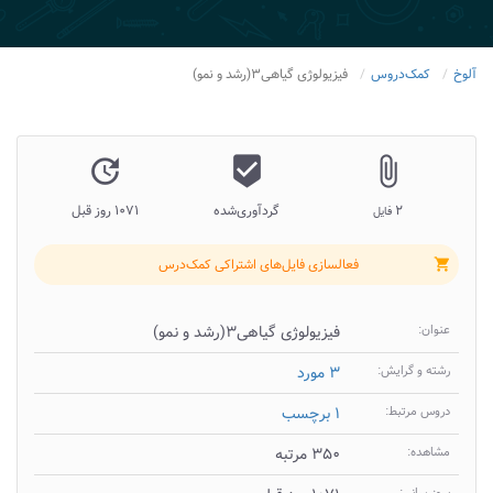
آلوخ
کمک‌دروس
فیزیولوژی گیاهی۳(رشد و نمو)
update
beenhere
attach_file
۲
گردآوری‌شده
۱۰۷۱ روز قبل
فایل
فعالسازی فایل‌های اشتراکی کمک‌درس
shopping_cart
عنوان:
فیزیولوژی گیاهی۳(رشد و نمو)
رشته و گرایش:
۳ مورد
دروس مرتبط:
۱ برچسب
مشاهده:
۳۵۰ مرتبه