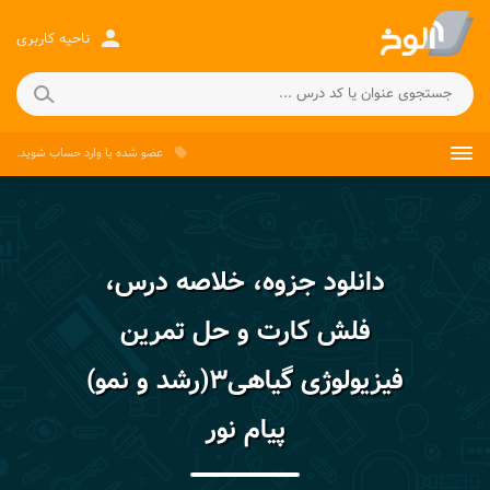
person
ناحیه کاربری
عضو شده
یا
وارد حساب
شوید.
local_offer
دانلود جزوه، خلاصه درس،
فلش کارت و حل تمرین
فیزیولوژی گیاهی۳(رشد و نمو)
پیام نور