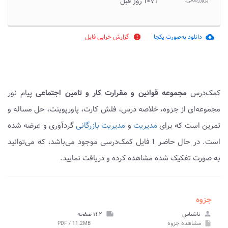
بروزرسانی:
۱۰۷۱ روز قبل
دانلود به‌صورت یکجا
گزارش خرابی فایل
report
cloud_download
کمک‌درس
مجموعه قوانین و مقرارت کار و تامین اجتماعی
پیام نور
مجموعه‌ای از جزوه، خلاصه درس، فلش کارت، پاورپوینت، حل مساله و
تمرین است که برای
مدیریت
و
مدیریت بازرگانی
گردآوری و عرضه شده
است. در حال حاضر
۱
فایل کمک‌درسی موجود می‌باشد، که می‌توانید
به صورت تفکیک شده مشاهده کرده و دریافت نمایید.
جزوه
person
ناشناس
note
۱۴۲ صفحه
مشاهده
جزوه
PDF / 11.2MB
insert_drive_file