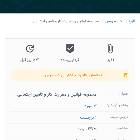
آلوخ
کمک‌دروس
مجموعه قوانین و مقرارت کار و تامین اجتماعی
update
beenhere
attach_file
۱
گردآوری‌شده
۱۰۷۱ روز قبل
فایل
فعالسازی فایل‌های اشتراکی کمک‌درس
shopping_cart
عنوان:
مجموعه قوانین و مقرارت کار و تامین اجتماعی
رشته و گرایش:
۳ مورد
دروس مرتبط:
۱ برچسب
مشاهده:
۳۷۵ مرتبه