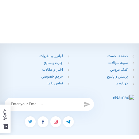
صفحه نخست
قوانین و مقررات
chevron_left
chevron_left
نمونه سوالات
چارت و منابع
chevron_left
chevron_left
کمک دروس
اخبار و مقالات
chevron_left
chevron_left
پرسش و پاسخ
حریم خصوصی
chevron_left
chevron_left
درباره ما
تماس با ما
chevron_left
chevron_left
send
بازخورد
feedback