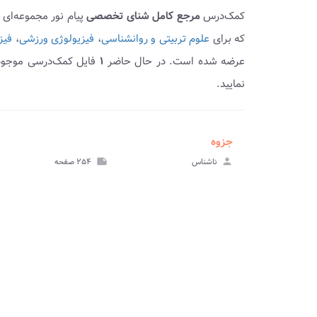
کمک‌درس
مرجع کامل شنای تخصصی
پیام نور مجموعه‌ای
که برای
علوم تربیتی و روانشناسی
،
فیزیولوژی ورزشی
،
فیز
عرضه شده است. در حال حاضر
۱
فایل کمک‌درسی موجود 
نمایید.
جزوه
ve_file
مشا
person
ناشناس
note
۲۵۴ صفحه
جز