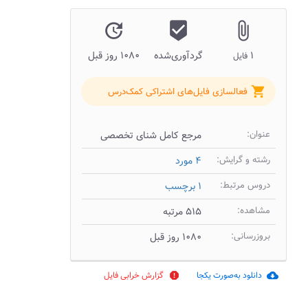
update
beenhere
attach_file
۱
گردآوری‌شده
۱۰۸۰ روز قبل
فایل
shopping_cart
فعالسازی فایل‌های اشتراکی کمک‌درس
عنوان:
مرجع کامل شنای تخصصی
رشته و گرایش:
۴ مورد
دروس مرتبط:
۱ برچسب
مشاهده:
۵۱۵ مرتبه
بروزرسانی:
۱۰۸۰ روز قبل
دانلود به‌صورت یکجا
گزارش خرابی فایل
report
cloud_download