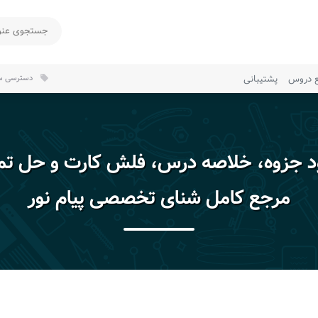
ع دروس
پشتیبانی
دسترسی سر
local_offer
ود جزوه، خلاصه درس، فلش کارت و حل تم
مرجع کامل شنای تخصصی پیام نور