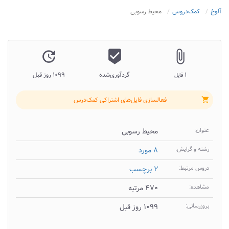
آلوخ
کمک‌دروس
محیط رسوبی
update
beenhere
attach_file
۱
گردآوری‌شده
۱۰۹۹ روز قبل
فایل
فعالسازی فایل‌های اشتراکی کمک‌درس
shopping_cart
عنوان:
محیط رسوبی
رشته و گرایش:
۸ مورد
دروس مرتبط:
۲ برچسب
مشاهده:
۴۷۰ مرتبه
بروزرسانی:
۱۰۹۹ روز قبل