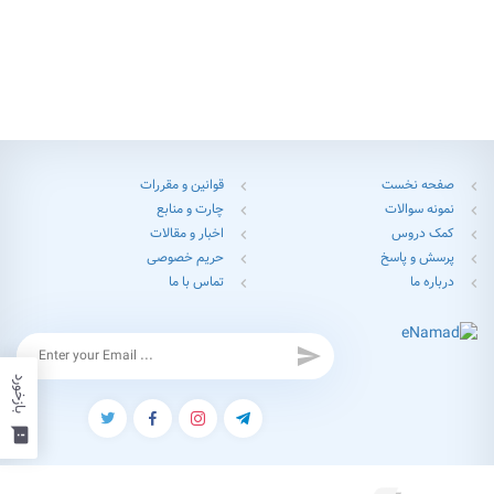
صفحه نخست
قوانین و مقررات
chevron_left
chevron_left
نمونه سوالات
چارت و منابع
chevron_left
chevron_left
کمک دروس
اخبار و مقالات
chevron_left
chevron_left
پرسش و پاسخ
حریم خصوصی
chevron_left
chevron_left
درباره ما
تماس با ما
chevron_left
chevron_left
send
بازخورد
feedback