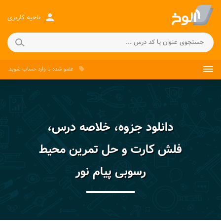
person
ناحیه کاربری
عضو شده
یا
وارد حساب
شوید.
local_offer
دانلود جزوه، خلاصه درس،
فلش کارت و حل تمرین محیط
رسوبی پیام نور