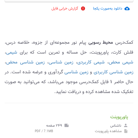
دانلود به‌صورت یکجا
گزارش خرابی فایل
report
cloud_download
کمک‌درس
محیط رسوبی
پیام نور مجموعه‌ای از جزوه، خلاصه درس،
فلش کارت، پاورپوینت، حل مساله و تمرین است که برای
شیمی
،
شیمی محض
،
شیمی کاربردی
،
زمین شناسی
،
زمین شناسی محض
،
زمین شناسی کاربردی
و
زمین شناسی
گردآوری و عرضه شده است. در
حال حاضر
۱
فایل کمک‌درسی موجود می‌باشد، که می‌توانید به صورت
تفکیک شده مشاهده کرده و دریافت نمایید.
پاورپوینت
person
ناشناس
note
۲۴۹ صفحه
مشاهده
پاورپوینت
PDF / 7.1MB
insert_drive_file