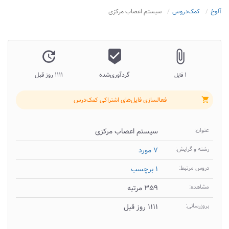
آلوخ
کمک‌دروس
سیستم اعصاب مرکزی
update
beenhere
attach_file
۱
گردآوری‌شده
۱۱۱۱ روز قبل
فایل
فعالسازی فایل‌های اشتراکی کمک‌درس
shopping_cart
عنوان:
سیستم اعصاب مرکزی
رشته و گرایش:
۷ مورد
دروس مرتبط:
۱ برچسب
مشاهده:
۳۵۹ مرتبه
بروزرسانی:
۱۱۱۱ روز قبل