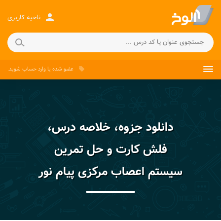
person
ناحیه کاربری
عضو شده
یا
وارد حساب
شوید.
local_offer
دانلود جزوه، خلاصه درس،
فلش کارت و حل تمرین
سیستم اعصاب مرکزی پیام نور