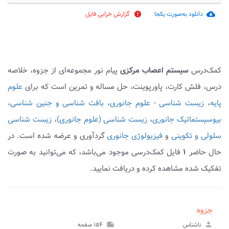
دانلود به‌صورت یکجا
گزارش خرابی فایل
report
cloud_download
کمک‌درس
سیستم اعصاب مرکزی
پیام نور مجموعه‌ای از جزوه، خلاصه
درس، فلش کارت، پاورپوینت، حل مساله و تمرین است که برای
علوم
پایه
،
زیست شناسی - علوم جانوری
،
بافت شناسی و جنین شناسی
،
بیوسیستماتیک جانوری
،
زیست شناسی (علوم جانوری)
،
زیست شناسی
سلولی و تکوینی
و
فیزیولوژی جانوری
گردآوری و عرضه شده است. در
حال حاضر
۱
فایل کمک‌درسی موجود می‌باشد، که می‌توانید به صورت
تفکیک شده مشاهده کرده و دریافت نمایید.
جزوه
person
ناشناس
note
۱۵۴ صفحه