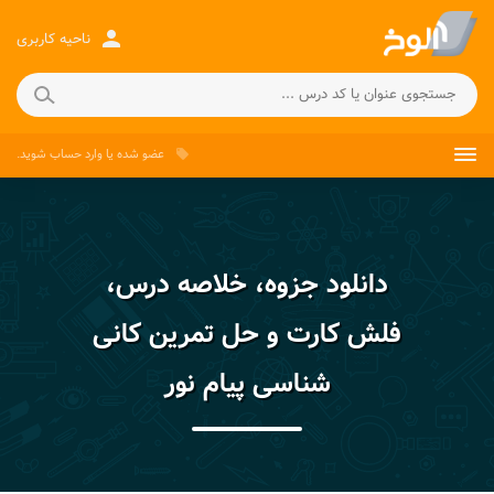
person
ناحیه کاربری
عضو شده
یا
وارد حساب
شوید.
local_offer
دانلود جزوه، خلاصه درس،
فلش کارت و حل تمرین کانی
شناسی پیام نور