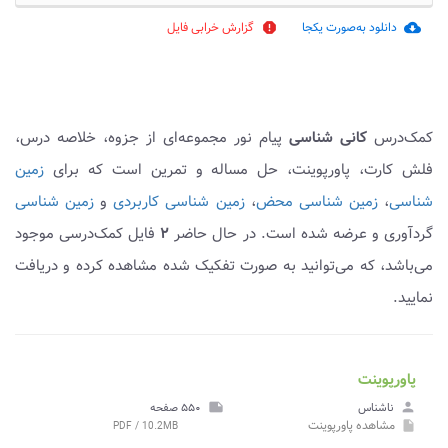
دانلود به‌صورت یکجا
گزارش خرابی فایل
report
cloud_download
کمک‌درس
کانی شناسی
پیام نور مجموعه‌ای از جزوه، خلاصه درس،
فلش کارت، پاورپوینت، حل مساله و تمرین است که برای
زمین
شناسی
،
زمین شناسی محض
،
زمین شناسی کاربردی
و
زمین شناسی
گردآوری و عرضه شده است. در حال حاضر
۲
فایل کمک‌درسی موجود
می‌باشد، که می‌توانید به صورت تفکیک شده مشاهده کرده و دریافت
نمایید.
پاورپوینت
person
ناشناس
note
۵۵۰ صفحه
مشاهده
پاورپوینت
PDF / 10.2MB
insert_drive_file