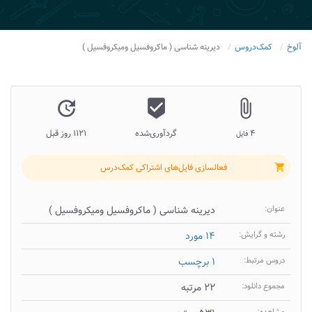
آلوخ
کمک‌دروس
دیرینه شناسی ( ماکروفسیل ومیکروفسیل )
update
beenhere
attach_file
۴
گردآوری‌شده
۱۱۲۱ روز قبل
فایل
فعالسازی فایل‌های اشتراکی کمک‌درس
shopping_cart
عنوان:
دیرینه شناسی ( ماکروفسیل ومیکروفسیل )
رشته و گرایش:
۱۴ مورد
دروس مرتبط:
۱ برچسب
مجموع دانلود:
۲۲ مرتبه