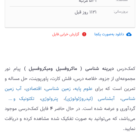
مشاهده:
۵۳۱ مرتبه
بروزرسانی:
۱۱۲۱ روز قبل
دانلود به‌صورت یکجا
گزارش خرابی فایل
report
cloud_download
کمک‌درس
دیرینه شناسی ( ماکروفسیل ومیکروفسیل )
پیام نور
مجموعه‌ای از جزوه، خلاصه درس، فلش کارت، پاورپوینت، حل مساله و
تمرین است که برای
علوم پایه
،
زمین شناسی
،
اقتصادی
،
آب زمین
شناسی
،
آبشناسی (ئیدروژئولوژی)
،
پترولوژی
،
تکتونیک
و ...
گردآوری و عرضه شده است. در حال حاضر
۴
فایل کمک‌درسی موجود
می‌باشد، که می‌توانید به صورت تفکیک شده مشاهده کرده و دریافت
نمایید.