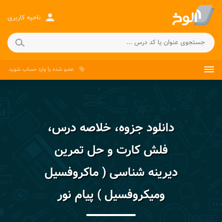
person
ناحیه کاربری
عضو شده
یا
وارد حساب
شوید.
local_offer
دانلود جزوه، خلاصه درس،
فلش کارت و حل تمرین
دیرینه شناسی ( ماکروفسیل
ومیکروفسیل ) پیام نور