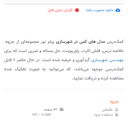
دانلود به‌صورت یکجا
گزارش خرابی فایل
report
cloud_download
کمک‌درس
مدل های کمی در شهرسازی
پیام نور مجموعه‌ای از جزوه،
خلاصه درس، فلش کارت، پاورپوینت، حل مساله و تمرین است که برای
مهندسی شهرسازی
گردآوری و عرضه شده است. در حال حاضر
۱
فایل
کمک‌درسی موجود می‌باشد، که می‌توانید به صورت تفکیک شده
مشاهده کرده و دریافت نمایید.
جزوه
person
ناشناس
note
۱۳۱ صفحه
مشاهده
جزوه
PDF / 14.5MB
insert_drive_file