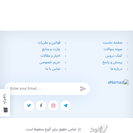
صفحه نخست
قوانین و مقررات
chevron_left
chevron_left
نمونه سوالات
چارت و منابع
chevron_left
chevron_left
کمک دروس
اخبار و مقالات
chevron_left
chevron_left
پرسش و پاسخ
حریم خصوصی
chevron_left
chevron_left
درباره ما
تماس با ما
chevron_left
chevron_left
send
بازخورد
feedback
تمامی حقوق برای آلوخ محفوظ است.
copyright