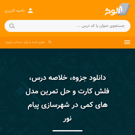
person
ناحیه کاربری
عضو شده
یا
وارد حساب
شوید.
local_offer
دانلود جزوه، خلاصه درس،
فلش کارت و حل تمرین مدل
های کمی در شهرسازی پیام
نور