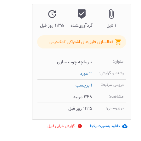
update
beenhere
attach_file
۱
گردآوری‌شده
۱۱۳۵ روز قبل
فایل
shopping_cart
فعالسازی فایل‌های اشتراکی کمک‌درس
عنوان:
تاریخچه چوب سازی
رشته و گرایش:
۳ مورد
دروس مرتبط:
۱ برچسب
مشاهده:
۳۶۸ مرتبه
بروزرسانی:
۱۱۳۵ روز قبل
دانلود به‌صورت یکجا
گزارش خرابی فایل
report
cloud_download