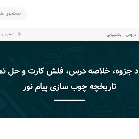
ع دروس
پشتیبانی
دسترسی سر
local_offer
ود جزوه، خلاصه درس، فلش کارت و حل تم
تاریخچه چوب سازی پیام نور