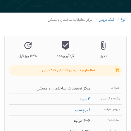
آلوخ
کمک‌دروس
مرکز تحقیقات ساختمان و مسکن
update
beenhere
attach_file
۱
گردآوری‌شده
۱۱۳۸ روز قبل
فایل
فعالسازی فایل‌های اشتراکی کمک‌درس
shopping_cart
عنوان:
مرکز تحقیقات ساختمان و مسکن
رشته و گرایش:
۴ مورد
دروس مرتبط:
۱ برچسب
مشاهده:
۴۰۶ مرتبه