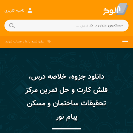
person
ناحیه کاربری
عضو شده
یا
وارد حساب
شوید.
local_offer
دانلود جزوه، خلاصه درس،
فلش کارت و حل تمرین مرکز
تحقیقات ساختمان و مسکن
پیام نور