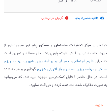
بروزرسانی:
۱۱۳۸ روز قبل
دانلود به‌صورت یکجا
گزارش خرابی فایل
report
cloud_download
کمک‌درس
مرکز تحقیقات ساختمان و مسکن
پیام نور مجموعه‌ای از
جزوه، خلاصه درس، فلش کارت، پاورپوینت، حل مساله و تمرین است
که برای
علوم اجتماعی
،
جغرافیا و برنامه ریزی شهری
،
برنامه ریزی
مسکن
و
برنامه ریزی مسکن و باز آفرینی شهری
گردآوری و عرضه شده
است. در حال حاضر
۱
فایل کمک‌درسی موجود می‌باشد، که می‌توانید
به صورت تفکیک شده مشاهده کرده و دریافت نمایید.
جزوه