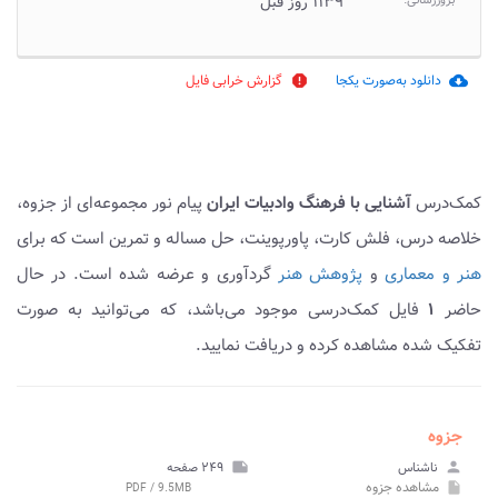
بروزرسانی:
۱۱۳۹ روز قبل
دانلود به‌صورت یکجا
گزارش خرابی فایل
report
cloud_download
کمک‌درس
آشنایی با فرهنگ وادبیات ایران
پیام نور مجموعه‌ای از جزوه،
خلاصه درس، فلش کارت، پاورپوینت، حل مساله و تمرین است که برای
هنر و معماری
و
پژوهش هنر
گردآوری و عرضه شده است. در حال
حاضر
۱
فایل کمک‌درسی موجود می‌باشد، که می‌توانید به صورت
تفکیک شده مشاهده کرده و دریافت نمایید.
جزوه
person
ناشناس
note
۲۴۹ صفحه
مشاهده
جزوه
PDF / 9.5MB
insert_drive_file