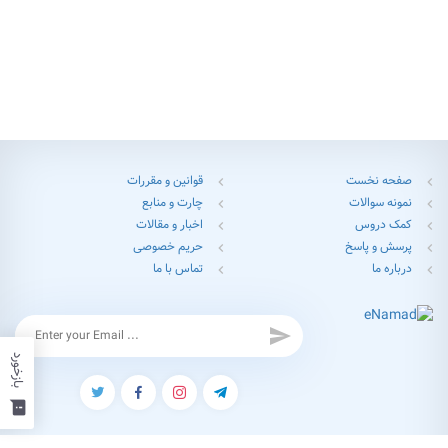
صفحه نخست
قوانین و مقررات
chevron_left
chevron_left
نمونه سوالات
چارت و منابع
chevron_left
chevron_left
کمک دروس
اخبار و مقالات
chevron_left
chevron_left
پرسش و پاسخ
حریم خصوصی
chevron_left
chevron_left
درباره ما
تماس با ما
chevron_left
chevron_left
send
بازخورد
feedback