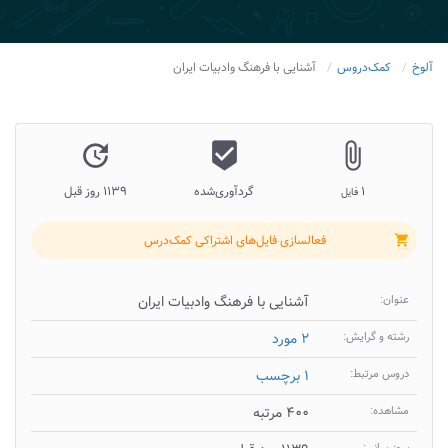
آلوخ
کمک‌دروس
آشنایی با فرهنگ وادبیات ایران
update
beenhere
attach_file
۱
گردآوری‌شده
۱۱۳۹ روز قبل
فایل
فعالسازی فایل‌های اشتراکی کمک‌درس
shopping_cart
عنوان:
آشنایی با فرهنگ وادبیات ایران
رشته و گرایش:
۲ مورد
دروس مرتبط:
۱ برچسب
مشاهده:
۴۰۰ مرتبه