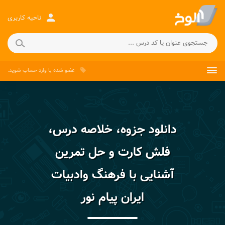
person
ناحیه کاربری
عضو شده
یا
وارد حساب
شوید.
local_offer
دانلود جزوه، خلاصه درس،
فلش کارت و حل تمرین
آشنایی با فرهنگ وادبیات
ایران پیام نور