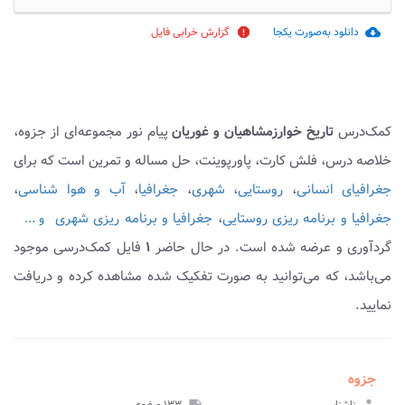
دانلود به‌صورت یکجا
گزارش خرابی فایل
report
cloud_download
کمک‌درس
تاریخ خوارزمشاهیان و غوریان
پیام نور مجموعه‌ای از جزوه،
خلاصه درس، فلش کارت، پاورپوینت، حل مساله و تمرین است که برای
جغرافیای انسانی
،
روستایی
،
شهری
،
جغرافیا
،
آب و هوا شناسی
،
جغرافیا و برنامه ریزی روستایی
،
جغرافیا و برنامه ریزی شهری
و ...
گردآوری و عرضه شده است. در حال حاضر
۱
فایل کمک‌درسی موجود
می‌باشد، که می‌توانید به صورت تفکیک شده مشاهده کرده و دریافت
نمایید.
جزوه
note
person