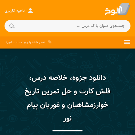
person
ناحیه کاربری
عضو شده
یا
وارد حساب
شوید.
local_offer
دانلود جزوه، خلاصه درس،
فلش کارت و حل تمرین تاریخ
خوارزمشاهیان و غوریان پیام
نور